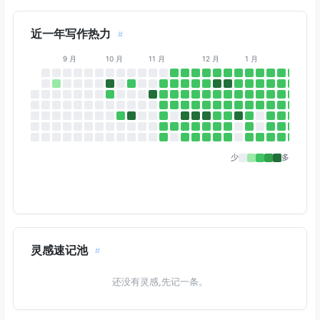
近一年写作热力
#
9 月
10 月
11 月
12 月
1 月
2 月
少
多
灵感速记池
#
还没有灵感,先记一条。