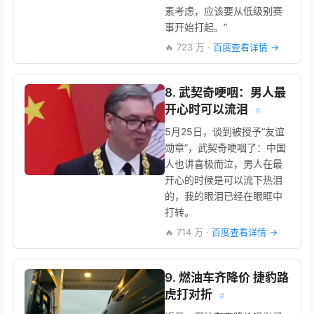
素考虑，应该要从低级别赛
事开始打起。”
🔥 723 万 ·
百度查看详情 →
8. 武契奇哽咽：男人最
开心时可以流泪
#
5月25日，谈到被授予“友谊
勋章”，武契奇哽咽了：中国
人也讲喜极而泣，男人在最
开心的时候是可以流下热泪
的，我的眼泪已经在眼眶中
打转。
🔥 714 万 ·
百度查看详情 →
9. 燃油车齐降价 捷豹路
虎打对折
#