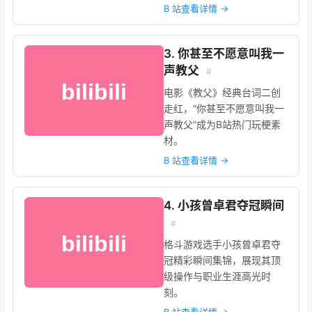
B 站查看详情 →
3. 你甚至不愿意叫我一
声教父
#
电影《教父》经典台词二创
走红，“你甚至不愿意叫我一
声教父”成为B站热门玩梗素
材。
B 站查看详情 →
4. 小孩曾卓君夺冠瞬间
#
格斗游戏选手小孩曾卓君夺
冠精彩瞬间集锦，展现其顶
级操作与职业生涯高光时
刻。