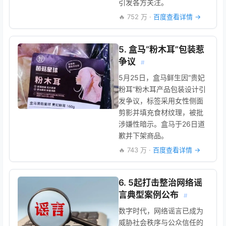
引发各方关注。
🔥 752 万 ·
百度查看详情 →
5. 盒马“粉木耳”包装惹
争议
#
5月25日，盒马鲜生因“贵妃
粉耳”粉木耳产品包装设计引
发争议，标签采用女性侧面
剪影并填充食材纹理，被批
涉嫌性暗示。盒马于26日道
歉并下架商品。
🔥 743 万 ·
百度查看详情 →
6. 5起打击整治网络谣
言典型案例公布
#
数字时代，网络谣言已成为
威胁社会秩序与公众信任的