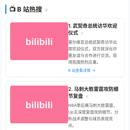
📺 B 站热搜
#
1. 武契奇总统访华欢迎
仪式
#
塞尔维亚总统武契奇访华出
席欢迎仪式，双方就深化中
塞友谊与合作进行交流，现
场氛围热烈庄重。
B 站查看详情 →
2. 马刺大胜雷霆攻防细
节复盘
#
NBA季后赛马刺大胜雷霆，
Up主深度复盘攻防细节，分
析战术调整与球员表现亮
点。