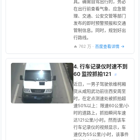
具。确需自驾出行的，务必
在出行前查看气象、应急管
理、交通、公安交管等部门
发布的即时预警预报和交通
管制信息。同时，规划好出
行路线。
🔥 762 万 ·
百度查看详情 →
4. 行车记录仪时速不到
60 监控抓拍121
#
近日，一男子驾驶依维柯厢
货从咸阳武功前往西安周至
时，在定点测速处被抓拍超
速50%以上：限速60公里/小
时的道路上，抓拍瞬间车速
达121公里/小时。然而该车
行车记录仪的视频显示，车
速仅为55公里/小时，该事件