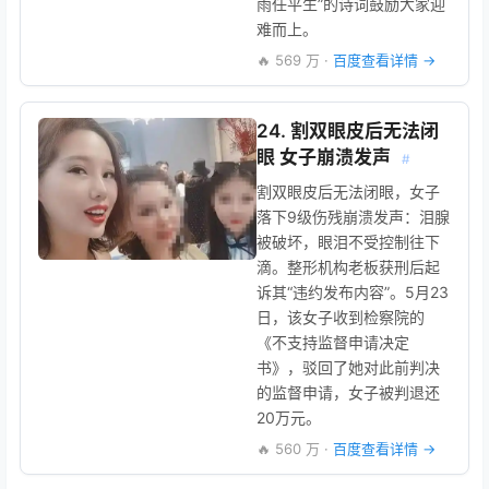
雨任平生”的诗词鼓励大家迎
难而上。
🔥 569 万 ·
百度查看详情 →
24. 割双眼皮后无法闭
眼 女子崩溃发声
#
割双眼皮后无法闭眼，女子
落下9级伤残崩溃发声：泪腺
被破坏，眼泪不受控制往下
滴。整形机构老板获刑后起
诉其“违约发布内容”。5月23
日，该女子收到检察院的
《不支持监督申请决定
书》，驳回了她对此前判决
的监督申请，女子被判退还
20万元。
🔥 560 万 ·
百度查看详情 →