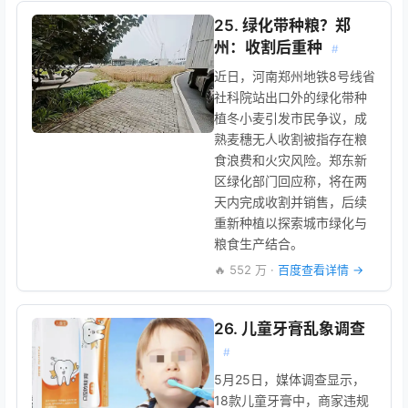
25. 绿化带种粮？郑
州：收割后重种
#
近日，河南郑州地铁8号线省
社科院站出口外的绿化带种
植冬小麦引发市民争议，成
熟麦穗无人收割被指存在粮
食浪费和火灾风险。郑东新
区绿化部门回应称，将在两
天内完成收割并销售，后续
重新种植以探索城市绿化与
粮食生产结合。
🔥 552 万 ·
百度查看详情 →
26. 儿童牙膏乱象调查
#
5月25日，媒体调查显示，
18款儿童牙膏中，商家违规