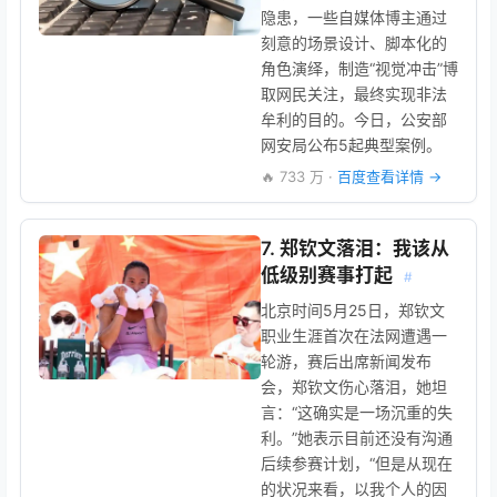
隐患，一些自媒体博主通过
刻意的场景设计、脚本化的
角色演绎，制造“视觉冲击”博
取网民关注，最终实现非法
牟利的目的。今日，公安部
网安局公布5起典型案例。
🔥 733 万 ·
百度查看详情 →
7. 郑钦文落泪：我该从
低级别赛事打起
#
北京时间5月25日，郑钦文
职业生涯首次在法网遭遇一
轮游，赛后出席新闻发布
会，郑钦文伤心落泪，她坦
言：“这确实是一场沉重的失
利。”她表示目前还没有沟通
后续参赛计划，“但是从现在
的状况来看，以我个人的因