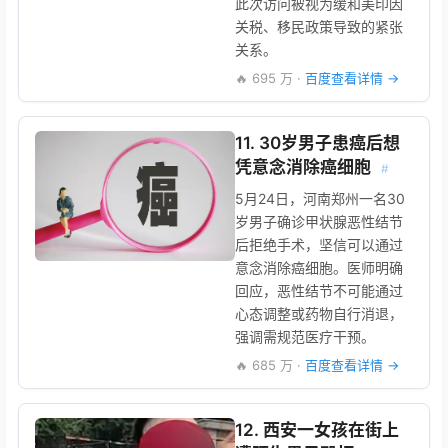
此次访问被视为缓和美印因
关税、移民政策导致的紧张
关系。
🔥 695 万 ·
百度查看详情 →
11. 30岁男子患癌后想
凭意念消除癌细胞
#
5月24日，河南郑州一名30
岁男子确诊甲状腺恶性结节
后拒绝手术，坚信可以通过
意念消除癌细胞。医师明确
回应，恶性结节不可能通过
心态调整或药物自行消退，
强调需规范医疗干预。
🔥 685 万 ·
百度查看详情 →
12. 西安一女孩在街上