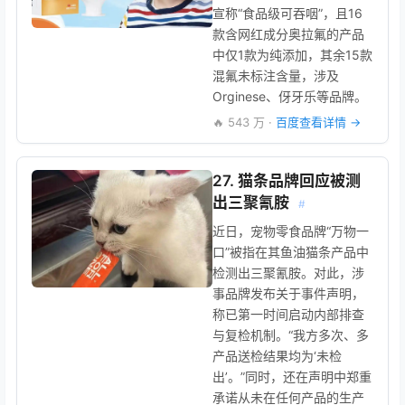
宣称“食品级可吞咽”，且16
款含网红成分奥拉氟的产品
中仅1款为纯添加，其余15款
混氟未标注含量，涉及
Orginese、伢牙乐等品牌。
🔥 543 万 ·
百度查看详情 →
27. 猫条品牌回应被测
出三聚氰胺
#
近日，宠物零食品牌“万物一
口”被指在其鱼油猫条产品中
检测出三聚氰胺。对此，涉
事品牌发布关于事件声明，
称已第一时间启动内部排查
与复检机制。“我方多次、多
产品送检结果均为‘未检
出’。”同时，还在声明中郑重
承诺从未在任何产品的生产