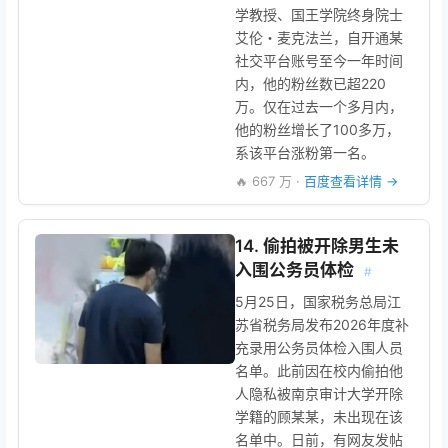
学教授、国王学院终身院士
艾伦・麦克法兰，自开通某
社交平台账号至今一年时间
内，他的粉丝数已超220
万。仅在过去一个多月内，
他的粉丝增长了100多万，
系该平台涨粉第一名。
🔥 667 万 ·
百度查看详情 →
14. 偷拍被开除男生未
入围公务员体检
#
5月25日，国家税务总局江
苏省税务局发布2026年度补
充录用公务员体检入围人员
名单。此前因在校内偷拍他
人隐私被南京审计大学开除
学籍的顾某某，未出现在该
名单中。日前，有网友发帖