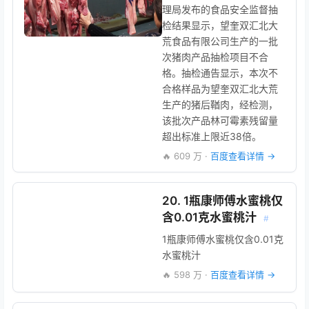
理局发布的食品安全监督抽
检结果显示，望奎双汇北大
荒食品有限公司生产的一批
次猪肉产品抽检项目不合
格。抽检通告显示，本次不
合格样品为望奎双汇北大荒
生产的猪后鞧肉，经检测，
该批次产品林可霉素残留量
超出标准上限近38倍。
🔥 609 万 ·
百度查看详情 →
20. 1瓶康师傅水蜜桃仅
含0.01克水蜜桃汁
#
1瓶康师傅水蜜桃仅含0.01克
水蜜桃汁
🔥 598 万 ·
百度查看详情 →