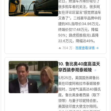
近日，燃油车齐降价吸引了
很多购车者的关注，很多网
友在评论区留言“感觉燃油车
又香了”。二线豪华品牌中的
捷豹XEL指导价34.96万元，
终端价仅17.48万元，降幅
50%；路虎揽胜极光L直降
22.6万元，降幅达49%。
🔥 704 万 ·
百度查看详情 →
10. 鲁比奥40度高温天
穿西装参观泰姬陵
#
5月25日，美国国务卿鲁比
奥在印度阿格拉市泰姬陵参
观时，当地气温高达40摄氏
度。鲁比奥身着西装（取下
领带）与妻子珍妮特合影，
美国驻印度大使戈尔陪同。