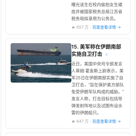
曝光该生在校内偷拍女生裙
底并被国家税务总局江苏省
税务局拟录用为公务员。
🔥 657 万 ·
百度查看详情 →
15. 美军称在伊朗南部
实施自卫打击
#
近日，美国中央司令部发言
人蒂姆·霍金斯上尉表示，美
军25日在伊朗南部实施了自
卫打击，“旨在保护美方部队
免受伊朗军队构成的威胁。”
发言人称，打击目标包括导
弹发射阵地以及试图布设水
雷的伊朗船只。
🔥 647 万 ·
百度查看详情 →