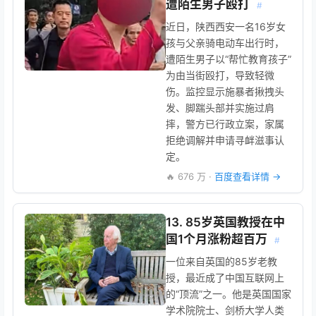
遭陌生男子殴打
#
近日，陕西西安一名16岁女
孩与父亲骑电动车出行时，
遭陌生男子以“帮忙教育孩子”
为由当街殴打，导致轻微
伤。监控显示施暴者揪拽头
发、脚踹头部并实施过肩
摔，警方已行政立案，家属
拒绝调解并申请寻衅滋事认
定。
🔥 676 万 ·
百度查看详情 →
13. 85岁英国教授在中
国1个月涨粉超百万
#
一位来自英国的85岁老教
授，最近成了中国互联网上
的“顶流”之一。他是英国国家
学术院院士、剑桥大学人类