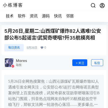
小栋博客
技术
软件
资讯
源码
快讯
邻居
5月26日,星期二:山西煤矿爆炸82人遇难!公安
部公布5起谣言!武契奇哽咽?歼35航模亮相
0
每日资讯
5月26日
Mores
关注
私信
站长
5月26日全网热搜聚焦：山西沁源煤矿瓦斯爆炸致82人
遇难引发全网关注，公安部公布5起打击网络谣言典型
案例登上百度热搜榜，武契奇获友谊勋章哽咽落泪引B
站热门围观，抖音热点现网友自制歼35航模超低空平
稳飞行，郑钦文法网一轮游伤心落泪……更多爆点,一