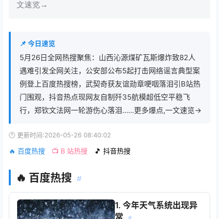
文速览→
📌 今日速览
5月26日全网热搜聚焦：山西沁源煤矿瓦斯爆炸致82人
遇难引发全网关注，公安部公布5起打击网络谣言典型案
例登上百度热搜榜，武契奇获友谊勋章哽咽落泪引B站热
门围观，抖音热点现网友自制歼35航模超低空平稳飞
行，郑钦文法网一轮游伤心落泪……更多爆点,一文速览→
🕐 更新时间:2026-05-26 08:40:02
🔥 百度热搜
📺 B 站热搜
🎵 抖音热搜
🔥 百度热搜
#
1. 今年天气系统出现异
常
#