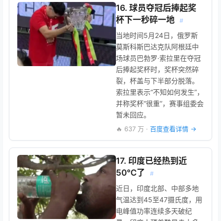
16. 球员夺冠后捧起奖
杯下一秒碎一地
#
当地时间5月24日，俄罗斯
莫斯科斯巴达克队阿根廷中
场球员巴勃罗·索拉里在夺冠
后捧起奖杯时，奖杯突然碎
裂，杯盖与下半部分脱落。
索拉里表示“不知如何发生”，
并称奖杯“很重”，赛事组委会
暂未回应。
🔥 637 万 ·
百度查看详情 →
17. 印度已经热到近
50℃了
#
近日，印度北部、中部多地
气温达到45至47摄氏度，用
电峰值功率连续多天破纪