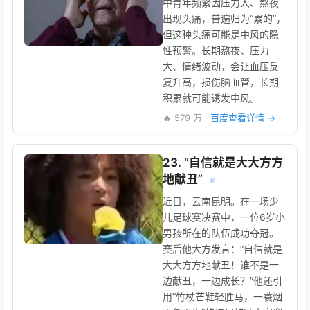
中青年频繁因压力大、熬夜
出现头痛，普遍归为“累的”，
但这种头痛可能是中风的隐
性预警。长期熬夜、压力
大、情绪波动，会让血压反
复升高，损伤脑血管，长期
积累就可能诱发中风。
🔥 579 万 ·
百度查看详情 →
23. “自信就是大大方方
地献丑”
#
近日，云南昆明。在一场少
儿足球赛决赛中，一位6岁小
男孩所在的队伍成功夺冠。
赛后他大方发言：“自信就是
大大方方地献丑！谁不是一
边献丑，一边成长？”他还引
用“竹杖芒鞋轻胜马，一蓑烟