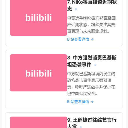
7. NiKo将直播谈近期状
态
#
电竞选手NiKo宣布将直播回
应近期状态，粉丝关注其赛
事表现与未来职业规划。
B 站查看详情 →
8. 中方强烈谴责巴基斯
坦恐袭事件
#
中方就巴基斯坦境内发生的
恐怖袭击事件表示强烈谴
责，呼吁严惩凶手并保护在
巴中国公民安全。
B 站查看详情 →
9. 王鹤棣过往综艺言行
大赏
#