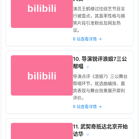
演员王鹤棣过往综艺节目言
行被盘点，其直率性格与搞
笑片段引发粉丝及网友热
议。
B 站查看详情 →
10. 导演锐评浪姐7三公
帮唱
#
导演点评《浪姐7》三公舞台
帮唱环节，就选曲编排、嘉
宾表现与舞台效果展开犀利
评价。
B 站查看详情 →
11. 武契奇抵达北京开始
访华
#