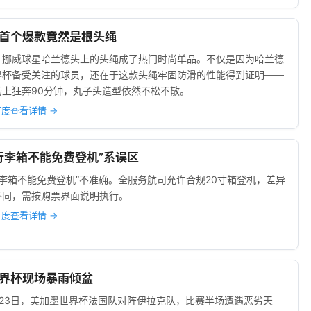
界杯首个爆款竟然是根头绳
，挪威球星哈兰德头上的头绳成了热门时尚单品。不仅是因为哈兰德
界杯备受关注的球员，还在于这款头绳牢固防滑的性能得到证明——
场上狂奔90分钟，丸子头造型依然不松不散。
百度查看详情 →
0寸行李箱不能免费登机”系误区
行李箱不能免费登机”不准确。全服务航司允许合规20寸箱登机，差异
不同，需按购票界面说明执行。
百度查看详情 →
拍世界杯现场暴雨倾盆
月23日，美加墨世界杯法国队对阵伊拉克队，比赛半场遭遇恶劣天