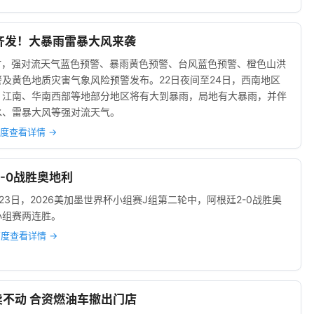
警齐发！大暴雨雷暴大风来袭
8时，强对流天气蓝色预警、暴雨黄色预警、台风蓝色预警、橙色山洪
及黄色地质灾害气象风险预警发布。22日夜间至24日，西南地区
、江南、华南西部等地部分地区将有大到暴雨，局地有大暴雨，并伴
水、雷暴大风等强对流天气。
度查看详情 →
2-0战胜奥地利
23日，2026美加墨世界杯小组赛J组第二轮中，阿根廷2-0战胜奥
小组赛两连胜。
度查看详情 →
也卖不动 合资燃油车撤出门店