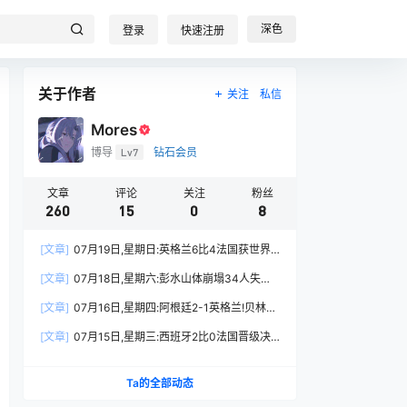
深色
登录
快速注册
关于作者
关注
私信
Mores
博导
Lv7
钻石会员
文章
评论
关注
粉丝
260
15
0
8
[文章]
07月19日,星期日:英格兰6比4法国获世界
杯季军!姆巴佩22球登顶射手王!高考估分715造谣
[文章]
07月18日,星期六:彭水山体崩塌34人失联!
被查?
伊朗导弹打击美舰!英钢企国有化12亿清零?上海AI
[文章]
07月16日,星期四:阿根廷2-1英格兰!贝林厄
大会开幕
姆暴怒!二季度GDP增4.3%(?功夫女足换片源)
[文章]
07月15日,星期三:西班牙2比0法国晋级决
赛!姆巴佩揽责!今日入伏40天?霍尔木兹海峡交火
Ta的全部动态