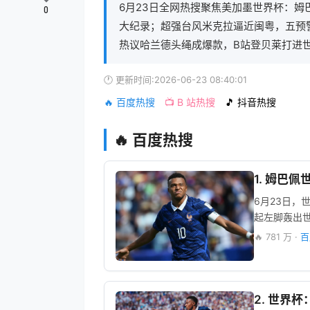
6月23日全网热搜聚焦美加墨世界杯：姆
0
大纪录；超强台风米克拉逼近闽粤，五预警
热议哈兰德头绳成爆款，B站登贝莱打进世
🕐 更新时间:2026-06-23 08:40:01
🔥 百度热搜
📺 B 站热搜
🎵 抖音热搜
🔥 百度热搜
1. 姆巴佩
6月23日，
起左脚轰出
🔥 781 万 ·
百
2. 世界