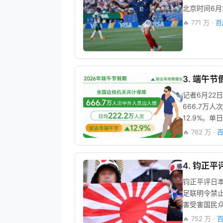
北京时间6月
🔥 771 万 ·
百
3. 端午节
记者6月2
666.7万
12.9%。
🔥 762 万 ·
百
4. 钧正
钧正平评日本
足联明令禁
害受害国民
🔥 752 万 ·
百