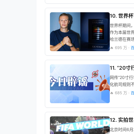
10. 世
世界杯期间
作为本届世
哈兰德在赛
🔥 695 万 ·
11. “2
网传“20寸
化航司规则
🔥 685 万 ·
12. 实
北京时间6