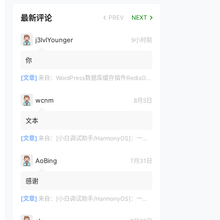
最新评论
PREV
NEXT
j3lvlYounger
9小时前
你
[文章]
来自：
WordPress数据库缓存插件RedisObjectCachePro破解版
wcnm
8月5日
文本
[文章]
来自：
[小白调试助手/HarmonyOS]：一键自动化安装/部署工具，告别繁琐配置
AoBing
7月31日
感谢
[文章]
来自：
[小白调试助手/HarmonyOS]：一键自动化安装/部署工具，告别繁琐配置