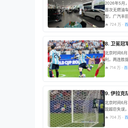
2026年5
首次无燃油
型，广汽丰田
🔥 724 万 ·
百
8. 卫冕
北京时间6月
利，两连胜
🔥 714 万 ·
百
9. 伊拉
北京时间6月
现超巨失误
🔥 704 万 ·
百