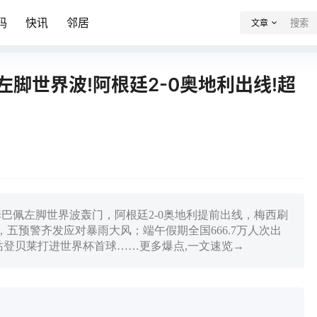
码
快讯
邻居
文章
佩左脚世界波!阿根廷2-0奥地利出线!超
姆巴佩左脚世界波轰门，阿根廷2-0奥地利提前出线，梅西刷
五预警齐发应对暴雨大风；端午假期全国666.7万人次出
站登贝莱打进世界杯首球……更多爆点,一文速览→