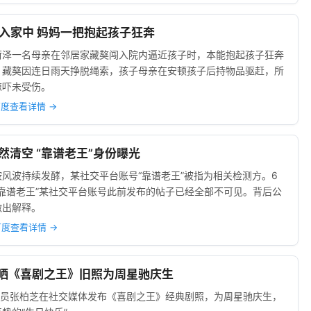
獒闯入家中 妈妈一把抱起孩子狂奔
菏泽一名母亲在邻居家藏獒闯入院内逼近孩子时，本能抱起孩子狂奔
。藏獒因连日雨天挣脱绳索，孩子母亲在安顿孩子后持物品驱赶，所
惊吓未受伤。
度查看详情 →
突然清空 “靠谱老王”身份曝光
风波持续发酵，某社交平台账号“靠谱老王”被指为相关检测方。6
“靠谱老王”某社交平台账号此前发布的帖子已经全部不可见。背后公
做出解释。
百度查看详情 →
柏芝晒《喜剧之王》旧照为周星驰庆生
，演员张柏芝在社交媒体发布《喜剧之王》经典剧照，为周星驰庆生，