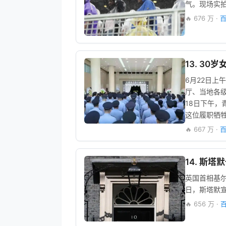
气。现场实
🔥 676 万 ·
百
13. 3
6月22日
厅、当地各
18日下午
这位履职牺
🔥 667 万 ·
百
14. 斯
英国首相基尔
日，斯塔默
🔥 656 万 ·