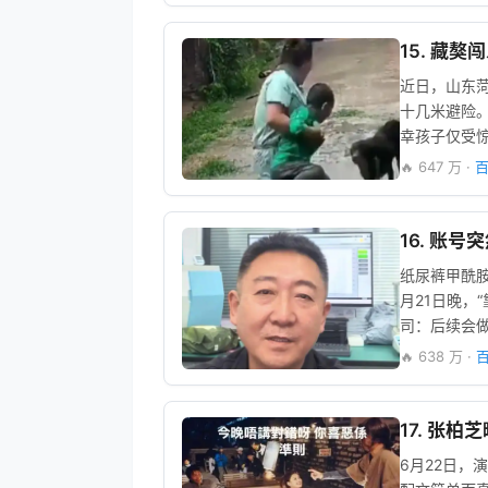
15. 藏
近日，山东
十几米避险
幸孩子仅受
🔥 647 万 ·
百
16. 账号
纸尿裤甲酰胺
月21日晚，
司：后续会
🔥 638 万 ·
17. 张
6月22日