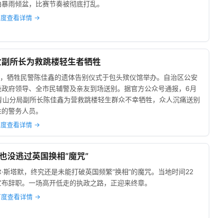
拍暴雨倾盆，比赛节奏被彻底打乱。
度查看详情 →
0岁女副所长为救跳楼轻生者牺牲
上午，牺牲民警陈佳鑫的遗体告别仪式于包头殡仪馆举办。自治区公安
级政府领导、全市民辅警及亲友到场送别。据官方公众号通报，6月
，青山分局副所长陈佳鑫为营救跳楼轻生群众不幸牺牲，众人沉痛送别
牲的警务人员。
度查看详情 →
塔默也没逃过英国换相“魔咒”
·斯塔默，终究还是未能打破英国频繁“换相”的魔咒。当地时间22
宣布辞职。一场高开低走的执政之路，正迎来终章。
百度查看详情 →