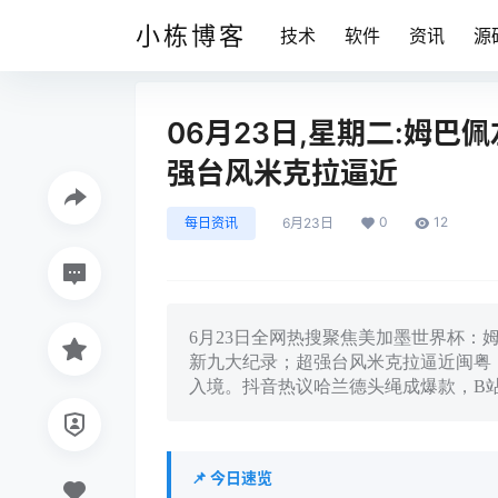
小栋博客
技术
软件
资讯
源
06月23日,星期二:姆巴
强台风米克拉逼近
0
12
每日资讯
6月23日
6月23日全网热搜聚焦美加墨世界杯：
新九大纪录；超强台风米克拉逼近闽粤，
入境。抖音热议哈兰德头绳成爆款，B
📌 今日速览