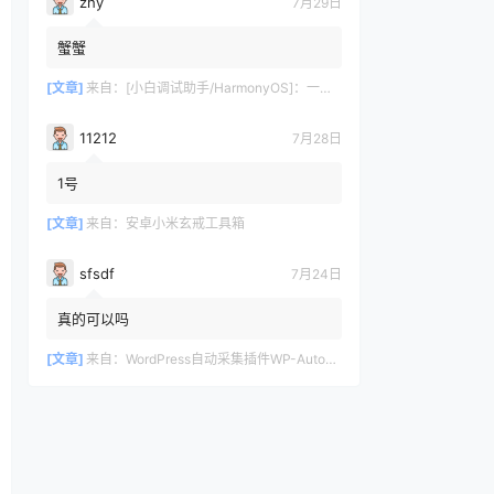
zhy
7月29日
蟹蟹
[文章]
来自：
[小白调试助手/HarmonyOS]：一键自动化安装/部署工具，告别繁琐配置
11212
7月28日
1号
[文章]
来自：
安卓小米玄戒工具箱
sfsdf
7月24日
真的可以吗
[文章]
来自：
WordPress自动采集插件WP-AutoPostPro 汉化版 V3.6.2