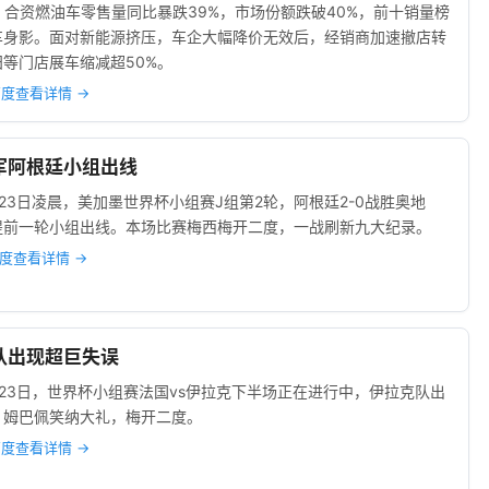
月，合资燃油车零售量同比暴跌39%，市场份额跌破40%，前十销量榜
车身影。面对新能源挤压，车企大幅降价无效后，经销商加速撤店转
等门店展车缩减超50%。
度查看详情 →
冠军阿根廷小组出线
23日凌晨，美加墨世界杯小组赛J组第2轮，阿根廷2-0战胜奥地
提前一轮小组出线。本场比赛梅西梅开二度，一战刷新九大纪录。
度查看详情 →
克队出现超巨失误
23日，世界杯小组赛法国vs伊拉克下半场正在进行中，伊拉克队出
，姆巴佩笑纳大礼，梅开二度。
度查看详情 →