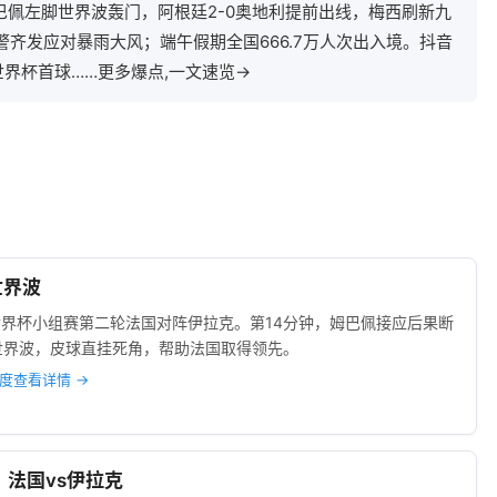
巴佩左脚世界波轰门，阿根廷2-0奥地利提前出线，梅西刷新九
齐发应对暴雨大风；端午假期全国666.7万人次出入境。抖音
界杯首球……更多爆点,一文速览→
世界波
世界杯小组赛第二轮法国对阵伊拉克。第14分钟，姆巴佩接应后果断
世界波，皮球直挂死角，帮助法国取得领先。
度查看详情 →
杯：法国vs伊拉克