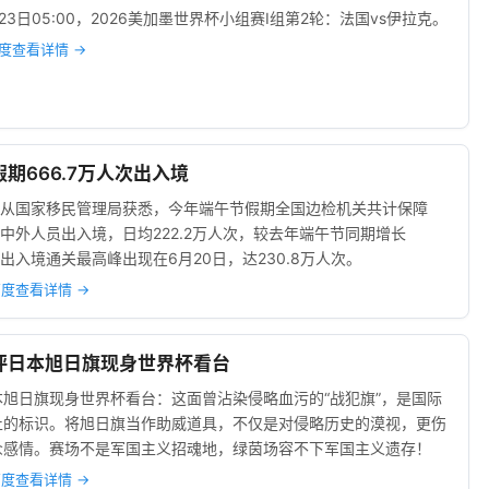
23日05:00，2026美加墨世界杯小组赛I组第2轮：法国vs伊拉克。
度查看详情 →
假期666.7万人次出入境
2日从国家移民管理局获悉，今年端午节假期全国边检机关共计保障
人次中外人员出入境，日均222.2万人次，较去年端午节同期增长
单日出入境通关最高峰出现在6月20日，达230.8万人次。
度查看详情 →
平评日本旭日旗现身世界杯看台
旭日旗现身世界杯看台：这面曾沾染侵略血污的“战犯旗”，是国际
止的标识。将旭日旗当作助威道具，不仅是对侵略历史的漠视，更伤
众感情。赛场不是军国主义招魂地，绿茵场容不下军国主义遗存！
度查看详情 →