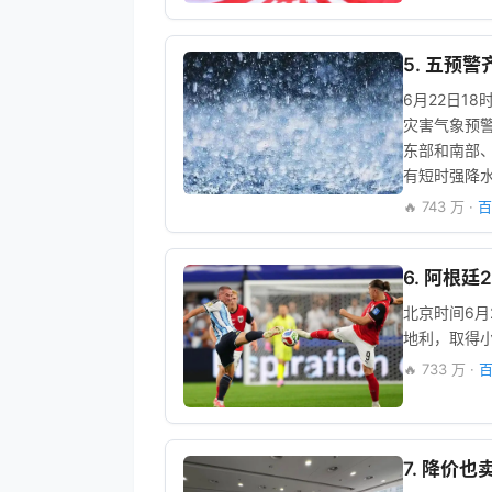
5. 五预
6月22日1
灾害气象预警
东部和南部
有短时强降
🔥 743 万 ·
百
6. 阿根廷
北京时间6月
地利，取得
🔥 733 万 ·
百
7. 降价