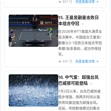
🔥 657 万 ·
百度查看详情 →
15. 王曼昱蒯曼击败日
本组合夺冠
#
在‌2026年WTT美国大满贯‌女
双决赛中，中国组合‌王曼昱/
蒯曼‌以‌3-1‌击败日本组合‌早田
希娜/张本美和‌，成功夺得冠
军。
🔥 647 万 ·
百度查看详情 →
16. 中气爱：超强台风
巴威很可能登陆
#
7月3日以来，台风巴威快速
稳步增强，用两天时间从强
热带风暴加强为超强台风。
目前，传统数值模式的集合