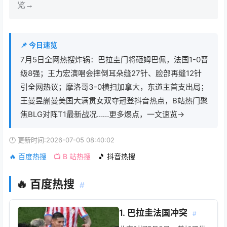
览→
📌 今日速览
7月5日全网热搜炸锅：巴拉圭门将砸姆巴佩，法国1-0晋
级8强；王力宏演唱会摔倒耳朵缝27针、脸部再缝12针
引全网热议；摩洛哥3-0横扫加拿大，东道主首支出局；
王曼昱蒯曼美国大满贯女双夺冠登抖音热点，B站热门聚
焦BLG对阵T1最新战况……更多爆点，一文速览→
🕐 更新时间:2026-07-05 08:40:02
🔥 百度热搜
📺 B 站热搜
🎵 抖音热搜
🔥 百度热搜
#
1. 巴拉圭法国冲突
#