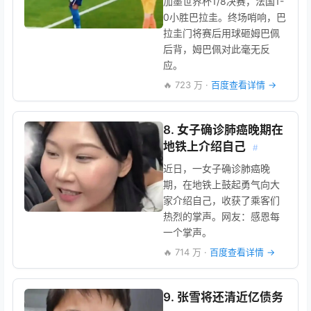
加墨世界杯1/8决赛，法国1-
0小胜巴拉圭。终场哨响，巴
拉圭门将赛后用球砸姆巴佩
后背，姆巴佩对此毫无反
应。
🔥 723 万 ·
百度查看详情 →
8. 女子确诊肺癌晚期在
地铁上介绍自己
#
近日，一女子确诊肺癌晚
期，在地铁上鼓起勇气向大
家介绍自己，收获了乘客们
热烈的掌声。网友：感恩每
一个掌声。
🔥 714 万 ·
百度查看详情 →
9. 张雪将还清近亿债务