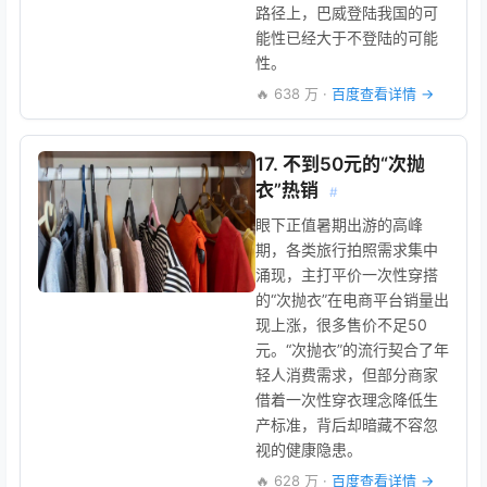
路径上，巴威登陆我国的可
能性已经大于不登陆的可能
性。
🔥 638 万 ·
百度查看详情 →
17. 不到50元的“次抛
衣”热销
#
眼下正值暑期出游的高峰
期，各类旅行拍照需求集中
涌现，主打平价一次性穿搭
的“次抛衣”在电商平台销量出
现上涨，很多售价不足50
元。“次抛衣”的流行契合了年
轻人消费需求，但部分商家
借着一次性穿衣理念降低生
产标准，背后却暗藏不容忽
视的健康隐患。
🔥 628 万 ·
百度查看详情 →