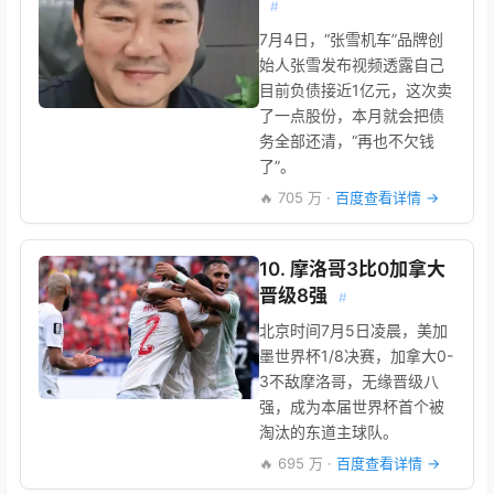
#
7月4日，“张雪机车”品牌创
始人张雪发布视频透露自己
目前负债接近1亿元，这次卖
了一点股份，本月就会把债
务全部还清，“再也不欠钱
了”。
🔥 705 万 ·
百度查看详情 →
10. 摩洛哥3比0加拿大
晋级8强
#
北京时间7月5日凌晨，美加
墨世界杯1/8决赛，加拿大0-
3不敌摩洛哥，无缘晋级八
强，成为本届世界杯首个被
淘汰的东道主球队。
🔥 695 万 ·
百度查看详情 →