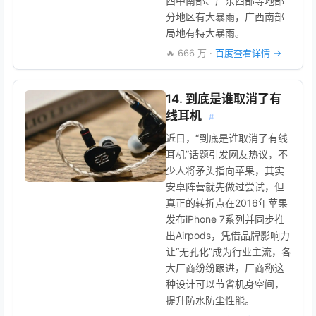
西中南部、广东西部等地部
分地区有大暴雨，广西南部
局地有特大暴雨。
🔥 666 万 ·
百度查看详情 →
14. 到底是谁取消了有
线耳机
#
近日，“到底是谁取消了有线
耳机”话题引发网友热议，不
少人将矛头指向苹果，其实
安卓阵营就先做过尝试，但
真正的转折点在2016年苹果
发布iPhone 7系列并同步推
出Airpods，凭借品牌影响力
让“无孔化”成为行业主流，各
大厂商纷纷跟进，厂商称这
种设计可以节省机身空间，
提升防水防尘性能。