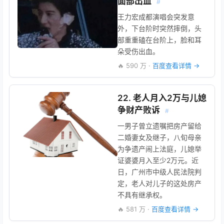
面部出血
#
王力宏成都演唱会突发意
外，下台阶时突然摔倒，头
部重重磕在台阶上，脸和耳
朵受伤出血。
🔥 590 万 ·
百度查看详情 →
22. 老人月入2万与儿媳
争财产败诉
#
一男子曾立遗嘱把房产留给
二婚妻女及继子，八旬母亲
为争遗产闹上法庭，儿媳举
证婆婆月入至少2万元。近
日，广州市中级人民法院判
定，老人对儿子的这处房产
不具有继承权。
🔥 581 万 ·
百度查看详情 →