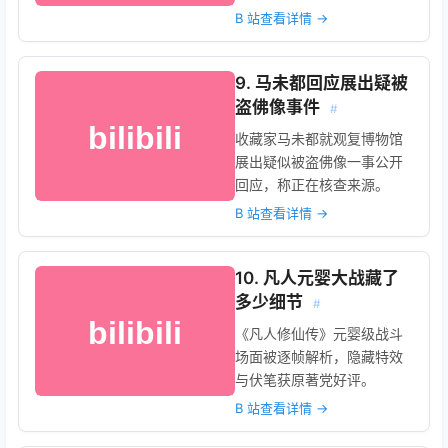
B 站查看详情 →
9. 马未都回应展出疑被
盗佛像事件
#
收藏家马未都就观复博物馆
展出疑似被盗佛像一事公开
回应，称正在核查来源。
B 站查看详情 →
10. 凡人元婴大战藏了
多少细节
#
《凡人修仙传》元婴级战斗
场面被逐帧解析，隐藏特效
与伏笔获原著党好评。
B 站查看详情 →