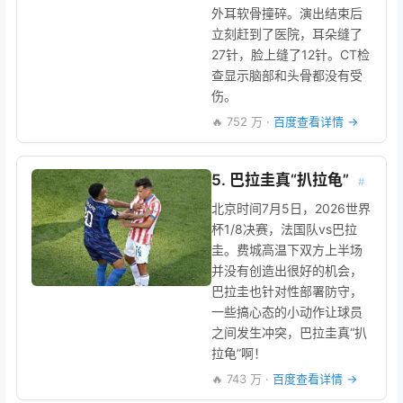
外耳软骨撞碎。演出结束后
立刻赶到了医院，耳朵缝了
27针，脸上缝了12针。CT检
查显示脑部和头骨都没有受
伤。
🔥 752 万 ·
百度查看详情 →
5. 巴拉圭真“扒拉龟”
#
北京时间7月5日，2026世界
杯1/8决赛，法国队vs巴拉
圭。费城高温下双方上半场
并没有创造出很好的机会，
巴拉圭也针对性部署防守，
一些搞心态的小动作让球员
之间发生冲突，巴拉圭真“扒
拉龟”啊！
🔥 743 万 ·
百度查看详情 →