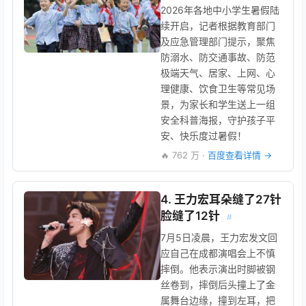
2026年各地中小学生暑假陆
续开启，记者根据教育部门
及应急管理部门提示，聚焦
防溺水、防交通事故、防范
极端天气、居家、上网、心
理健康、饮食卫生等常见场
景，为家长和学生送上一组
安全科普海报，守护孩子平
安、快乐度过暑假！
🔥 762 万 ·
百度查看详情 →
4. 王力宏耳朵缝了27针
脸缝了12针
#
7月5日凌晨，王力宏发文回
应自己在成都演唱会上不慎
摔倒。他表示演出时脚被钢
丝卷到，摔倒后头撞上了金
属舞台边缘，撞到左耳，把