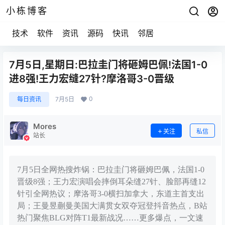
小栋博客
技术
软件
资讯
源码
快讯
邻居
7月5日,星期日:巴拉圭门将砸姆巴佩!法国1-0
进8强!王力宏缝27针?摩洛哥3-0晋级
0
每日资讯
7月5日
Mores
关注
私信
站长
7月5日全网热搜炸锅：巴拉圭门将砸姆巴佩，法国1-0
晋级8强；王力宏演唱会摔倒耳朵缝27针、脸部再缝12
针引全网热议；摩洛哥3-0横扫加拿大，东道主首支出
局；王曼昱蒯曼美国大满贯女双夺冠登抖音热点，B站
热门聚焦BLG对阵T1最新战况……更多爆点，一文速