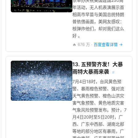
京举办庆祝美国建国250周
年活动，无人机表演展示首
相高市早苗与美国总统特朗
普依偎画面，美网友感叹：
核弹炸他们，却对我们这么
好 。
🔥 676 万 ·
百度查看详情 →
13. 五预警齐发！大暴
雨特大暴雨来袭
#
7月4日18时，台风黄色预
警、暴雨橙色预警、强对流
天气黄色预警、橙色山洪灾
害气象预警、黄色地质灾害
气象风险预警发布。预计，7
月4日20时至5日20时，广
西、广东中西部、湖南北部
等地的部分地区有暴雨，广