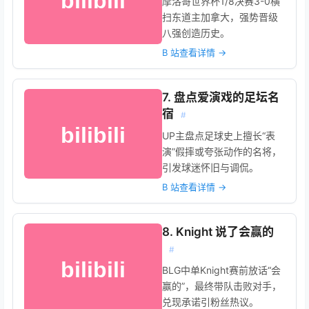
摩洛哥世界杯1/8决赛3-0横
扫东道主加拿大，强势晋级
八强创造历史。
B 站查看详情 →
7. 盘点爱演戏的足坛名
宿
#
UP主盘点足球史上擅长“表
演”假摔或夸张动作的名将，
引发球迷怀旧与调侃。
B 站查看详情 →
8. Knight 说了会赢的
#
BLG中单Knight赛前放话“会
赢的”，最终带队击败对手，
兑现承诺引粉丝热议。