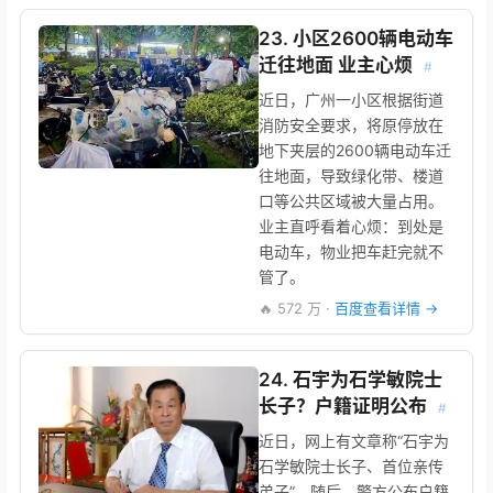
23. 小区2600辆电动车
迁往地面 业主心烦
#
近日，广州一小区根据街道
消防安全要求，将原停放在
地下夹层的2600辆电动车迁
往地面，导致绿化带、楼道
口等公共区域被大量占用。
业主直呼看着心烦：到处是
电动车，物业把车赶完就不
管了。
🔥 572 万 ·
百度查看详情 →
24. 石宇为石学敏院士
长子？户籍证明公布
#
近日，网上有文章称“石宇为
石学敏院士长子、首位亲传
弟子”。随后，警方公布户籍