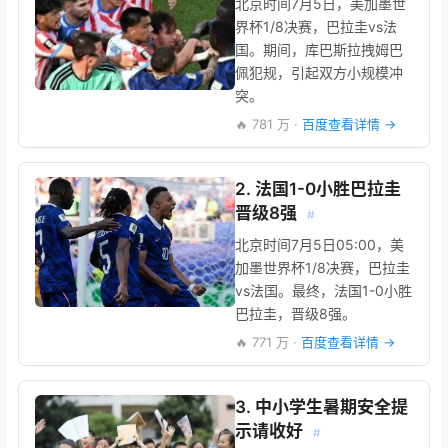
北京时间7月5日，美加墨世
界杯1/8决赛，巴拉圭vs法
国。期间，库巴斯拉拽姆巴
佩犯规，引起双方小规模冲
突。
🔥 781 万 ·
百度查看详情 →
2. 法国1-0小胜巴拉圭
晋级8强
#
北京时间7月5日05:00，美
加墨世界杯1/8决赛，巴拉圭
vs法国。最终，法国1-0小胜
巴拉圭，晋级8强。
🔥 771 万 ·
百度查看详情 →
3. 中小学生暑期安全提
示请收好
#