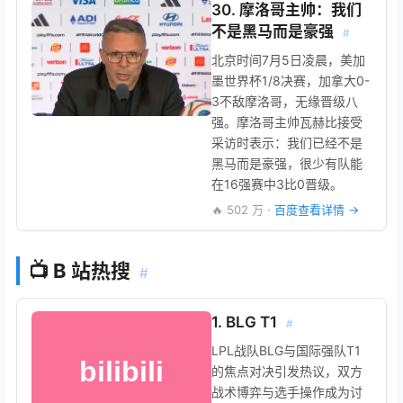
30. 摩洛哥主帅：我们
不是黑马而是豪强
#
北京时间7月5日凌晨，美加
墨世界杯1/8决赛，加拿大0-
3不敌摩洛哥，无缘晋级八
强。摩洛哥主帅瓦赫比接受
采访时表示：我们已经不是
黑马而是豪强，很少有队能
在16强赛中3比0晋级。
🔥 502 万 ·
百度查看详情 →
📺 B 站热搜
#
1. BLG T1
#
LPL战队BLG与国际强队T1
的焦点对决引发热议，双方
战术博弈与选手操作成为讨