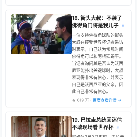
18. 街头大叔：不装了
佛得角门将是我儿子
#
一位支持佛得角球队的街头
大叔在接受世界杯记者采访
时表示，自己认为常规时间
佛得角可以和阿根廷踢平。
当记者询问其是否认为沃西
尼亚能扑出关键球时，大叔
表现得非常有信心，并表示
自己是沃西尼亚的父亲，因
此自己非常有信心。
🔥 619 万 ·
百度查看详情 →
19. 巴拉圭总统因迷信
不敢现场看世界杯
#
据媒体7月3日报道，巴拉圭