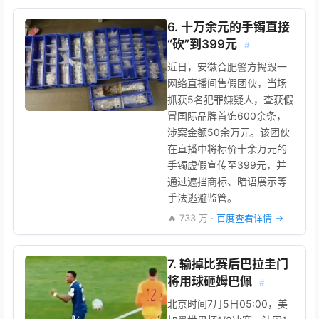
6. 十万余元的手镯直接
“砍”到399元
#
近日，安徽合肥警方捣毁一
网络直播间售假团伙，当场
抓获5名犯罪嫌疑人，查获假
冒国际品牌首饰600余条，
涉案金额50余万元。该团伙
在直播中将标价十余万元的
手镯虚假宣传至399元，并
通过遮挡商标、暗语展示等
手法逃避监管。
🔥 733 万 ·
百度查看详情 →
7. 输掉比赛后巴拉圭门
将用球砸姆巴佩
#
北京时间7月5日05:00，美