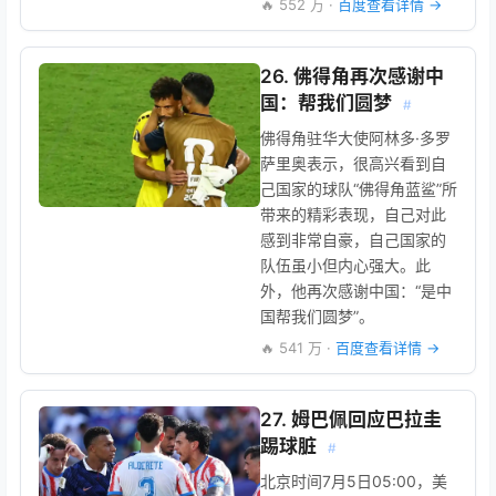
🔥 552 万 ·
百度查看详情 →
26. 佛得角再次感谢中
国：帮我们圆梦
#
佛得角驻华大使阿林多·多罗
萨里奥表示，很高兴看到自
己国家的球队“佛得角蓝鲨”所
带来的精彩表现，自己对此
感到非常自豪，自己国家的
队伍虽小但内心强大。此
外，他再次感谢中国：“是中
国帮我们圆梦”。
🔥 541 万 ·
百度查看详情 →
27. 姆巴佩回应巴拉圭
踢球脏
#
北京时间7月5日05:00，美