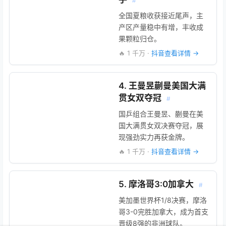
#
全国夏粮收获接近尾声，主
产区产量稳中有增，丰收成
果颗粒归仓。
🔥 1 千万 ·
抖音查看详情 →
4. 王曼昱蒯曼美国大满
贯女双夺冠
#
国乒组合王曼昱、蒯曼在美
国大满贯女双决赛夺冠，展
现强劲实力再获金牌。
🔥 1 千万 ·
抖音查看详情 →
5. 摩洛哥3:0加拿大
#
美加墨世界杯1/8决赛，摩洛
哥3-0完胜加拿大，成为首支
晋级8强的非洲球队。