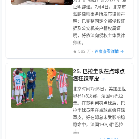
证明辟谣。7月4日，北京市
蓝鹏律师事务所发布律师声
明：已完整固定全部侵权证
据及公安机关户籍权属证
明，将依法向侵权主体发律
师函。
🔥 562 万 ·
百度查看详情 →
25. 巴拉圭队在点球点
疯狂踩草皮
#
北京时间7月5日，美加墨世
界杯1/8决赛，法国vs巴拉
圭。在裁判判罚点球后，巴
拉圭球员围在点球点疯狂踩
草皮，好在姆总未受影响稳
稳命中，法国1-0小胜巴拉
圭。