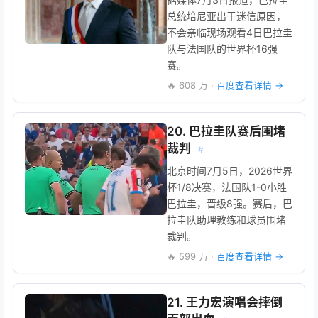
总统培尼亚出于迷信原因，
不会亲临现场观看4日巴拉圭
队与法国队的世界杯16强
赛。
🔥 608 万 ·
百度查看详情 →
20. 巴拉圭队赛后围堵
裁判
#
北京时间7月5日，2026世界
杯1/8决赛，法国队1-0小胜
巴拉圭，晋级8强。赛后，巴
拉圭队助理教练和球员围堵
裁判。
🔥 599 万 ·
百度查看详情 →
21. 王力宏演唱会摔倒