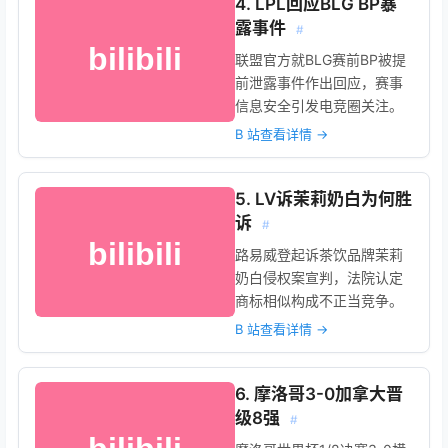
4. LPL回应BLG BP暴
露事件
#
联盟官方就BLG赛前BP被提
前泄露事件作出回应，赛事
信息安全引发电竞圈关注。
B 站查看详情 →
5. LV诉茉莉奶白为何胜
诉
#
路易威登起诉茶饮品牌茉莉
奶白侵权案宣判，法院认定
商标相似构成不正当竞争。
B 站查看详情 →
6. 摩洛哥3-0加拿大晋
级8强
#