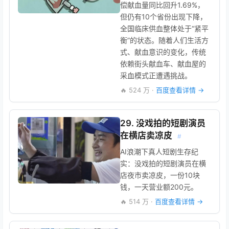
偿献血量同比回升1.69%，
但仍有10个省份出现下降，
全国临床供血整体处于“紧平
衡”的状态。随着人们生活方
式、献血意识的变化，传统
依赖街头献血车、献血屋的
采血模式正遭遇挑战。
🔥 524 万 ·
百度查看详情 →
29. 没戏拍的短剧演员
在横店卖凉皮
#
AI浪潮下真人短剧生存纪
实：没戏拍的短剧演员在横
店夜市卖凉皮，一份10块
钱，一天营业额200元。
🔥 514 万 ·
百度查看详情 →