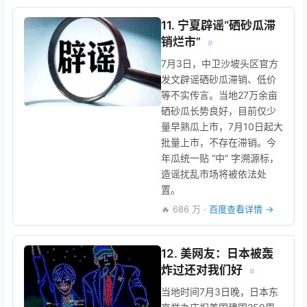
11. 宁夏辟谣“硒砂瓜滞
销烂市”
#
7月3日，中卫沙坡头区官方
发文辟谣硒砂瓜滞销、低价
等不实传言。当地27万余亩
硒砂瓜长势良好，目前仅少
量早熟瓜上市，7月10日起大
批量上市，不存在滞销。今
年瓜统一贴 “中” 字溯源标，
造谣扰乱市场将被依法处
置。
🔥 686 万 ·
百度查看详情 →
12. 美网友：日本被轰
炸过还对我们好
#
当地时间7月3日晚，日本东