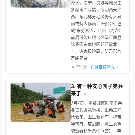
降水，南宁、贵港等地发生
多起水库险情，今明两天广
西、东北部分地区仍有大暴
雨或特大暴雨；9号台风“巴
威”来势汹汹，11日（周六）
前后可能以强台风级正面登
陆我国东南地区并可能北
上，灾害风险高，防汛形势
严峻复杂。
🔥 771 万 ·
百度查看详情 →
3. 有一种安心叫子弟兵
来了
#
7月7日，南部战区陆军千余
名官兵紧急驰援，出动工程
抢救车、卫生救护车，携带
冲锋舟、皮划艇、救生衣等
装备器材千余件（套），奔