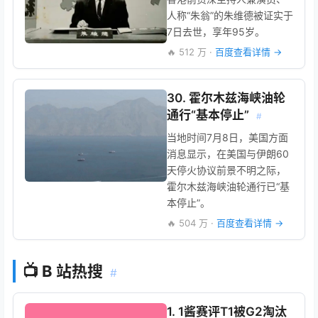
人称“朱翁”的朱维德被证实于
7日去世，享年95岁。
🔥 512 万 ·
百度查看详情 →
30. 霍尔木兹海峡油轮
通行“基本停止”
#
当地时间7月8日，美国方面
消息显示，在美国与伊朗60
天停火协议前景不明之际，
霍尔木兹海峡油轮通行已“基
本停止”。
🔥 504 万 ·
百度查看详情 →
📺 B 站热搜
#
1. 1酱赛评T1被G2淘汰