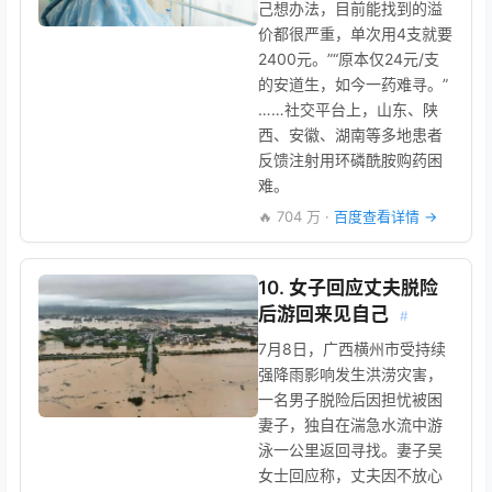
己想办法，目前能找到的溢
价都很严重，单次用4支就要
2400元。”“原本仅24元/支
的安道生，如今一药难寻。”
……社交平台上，山东、陕
西、安徽、湖南等多地患者
反馈注射用环磷酰胺购药困
难。
🔥 704 万 ·
百度查看详情 →
10. 女子回应丈夫脱险
后游回来见自己
#
7月8日，广西横州市受持续
强降雨影响发生洪涝灾害，
一名男子脱险后因担忧被困
妻子，独自在湍急水流中游
泳一公里返回寻找。妻子吴
女士回应称，丈夫因不放心