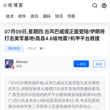
小栋博客
技术
软件
资讯
源码
快讯
邻居
07月09日,星期四:台风巴威或正面登陆!伊朗将
打击美军基地!高县4.8级地震?机甲平台救援
0
每日资讯
7月9日
Mores
关注
私信
站长
7月9日全网热搜炸锅:台风巴威或正面登陆引发全网密
切关注,伊朗宣称将大规模打击美军基地局势骤然紧张,
广西贵港洪水校园内机甲平台硬核救援画面刷屏B站热
门,四川高县突发4.8级地震震源深度6公里,韦东奕获国
家自然科学奖二等奖再上百度热搜榜与抖音热点……