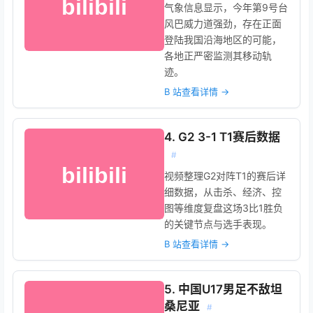
气象信息显示，今年第9号台
风巴威力道强劲，存在正面
登陆我国沿海地区的可能，
各地正严密监测其移动轨
迹。
B 站查看详情 →
4. G2 3-1 T1赛后数据
#
视频整理G2对阵T1的赛后详
细数据，从击杀、经济、控
图等维度复盘这场3比1胜负
的关键节点与选手表现。
B 站查看详情 →
5. 中国U17男足不敌坦
桑尼亚
#