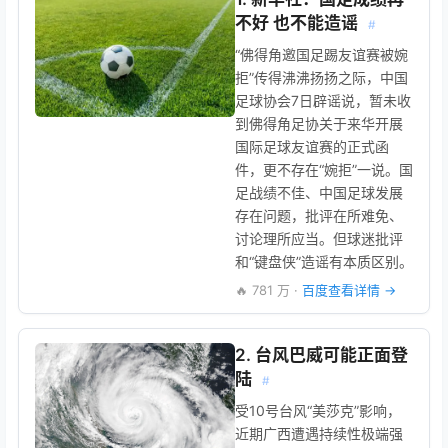
不好 也不能造谣
#
“佛得角邀国足踢友谊赛被婉
拒”传得沸沸扬扬之际，中国
足球协会7日辟谣说，暂未收
到佛得角足协关于来华开展
国际足球友谊赛的正式函
件，更不存在“婉拒”一说。国
足战绩不佳、中国足球发展
存在问题，批评在所难免、
讨论理所应当。但球迷批评
和“键盘侠”造谣有本质区别。
🔥 781 万 ·
百度查看详情 →
2. 台风巴威可能正面登
陆
#
受10号台风“美莎克”影响，
近期广西遭遇持续性极端强