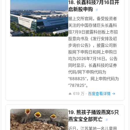
18. 长鑫科技7月16日开
启新股申购
#
据上交所官网，备受投资者
关注的中国存储巨头长鑫科
技7月9日披露科创板上市招
股意向书及《发行安排及初
步询价公告》，披露公司新
股网下申购日和网上申购日
均为2026年7月16日。公告
同时显示，长鑫科技的证券
代码/网下申购代码为
“688825”，网上申购代码为
“787825”。
🔥 619 万 ·
百度查看详情 →
19. 熊孩子捅毁燕窝5只
燕宝宝全部死亡
#
近日，江苏某地一名儿童用