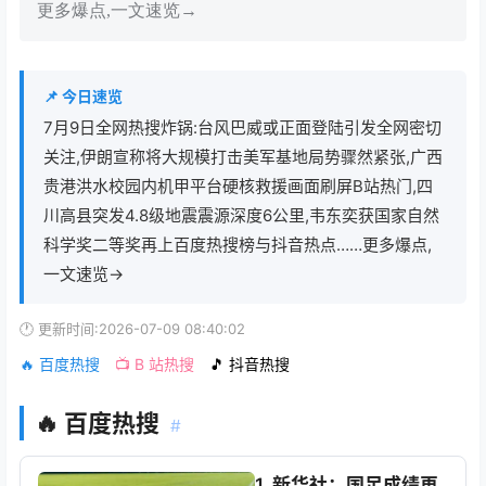
更多爆点,一文速览→
📌 今日速览
7月9日全网热搜炸锅:台风巴威或正面登陆引发全网密切
关注,伊朗宣称将大规模打击美军基地局势骤然紧张,广西
贵港洪水校园内机甲平台硬核救援画面刷屏B站热门,四
川高县突发4.8级地震震源深度6公里,韦东奕获国家自然
科学奖二等奖再上百度热搜榜与抖音热点……更多爆点,
一文速览→
🕐 更新时间:2026-07-09 08:40:02
🔥 百度热搜
📺 B 站热搜
🎵 抖音热搜
🔥 百度热搜
#
1. 新华社：国足成绩再