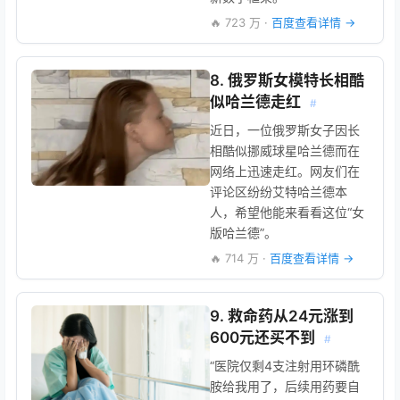
🔥 723 万 ·
百度查看详情 →
8. 俄罗斯女模特长相酷
似哈兰德走红
#
近日，一位俄罗斯女子因长
相酷似挪威球星哈兰德而在
网络上迅速走红。网友们在
评论区纷纷艾特哈兰德本
人，希望他能来看看这位“女
版哈兰德”。
🔥 714 万 ·
百度查看详情 →
9. 救命药从24元涨到
600元还买不到
#
“医院仅剩4支注射用环磷酰
胺给我用了，后续用药要自