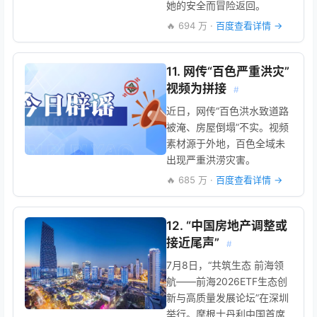
她的安全而冒险返回。
🔥 694 万 ·
百度查看详情 →
11. 网传“百色严重洪灾”
视频为拼接
#
近日，网传“百色洪水致道路
被淹、房屋倒塌”不实。视频
素材源于外地，百色全域未
出现严重洪涝灾害。
🔥 685 万 ·
百度查看详情 →
12. “中国房地产调整或
接近尾声”
#
7月8日，“共筑生态 前海领
航——前海2026ETF生态创
新与高质量发展论坛”在深圳
举行。摩根士丹利中国首席