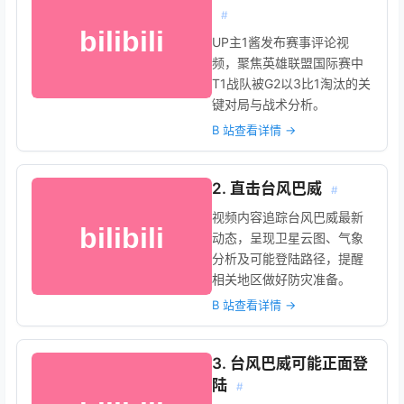
#
UP主1酱发布赛事评论视
频，聚焦英雄联盟国际赛中
T1战队被G2以3比1淘汰的关
键对局与战术分析。
B 站查看详情 →
2. 直击台风巴威
#
视频内容追踪台风巴威最新
动态，呈现卫星云图、气象
分析及可能登陆路径，提醒
相关地区做好防灾准备。
B 站查看详情 →
3. 台风巴威可能正面登
陆
#