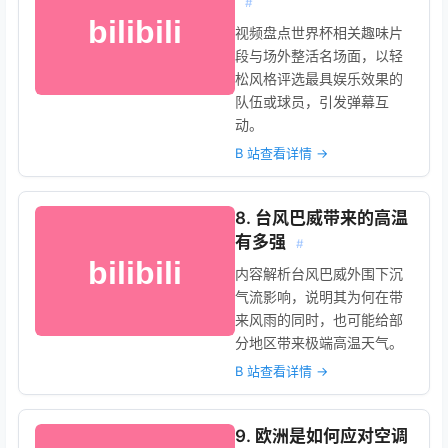
#
视频盘点世界杯相关趣味片
段与场外整活名场面，以轻
松风格评选最具娱乐效果的
队伍或球员，引发弹幕互
动。
B 站查看详情 →
8. 台风巴威带来的高温
有多强
#
内容解析台风巴威外围下沉
气流影响，说明其为何在带
来风雨的同时，也可能给部
分地区带来极端高温天气。
B 站查看详情 →
9. 欧洲是如何应对空调