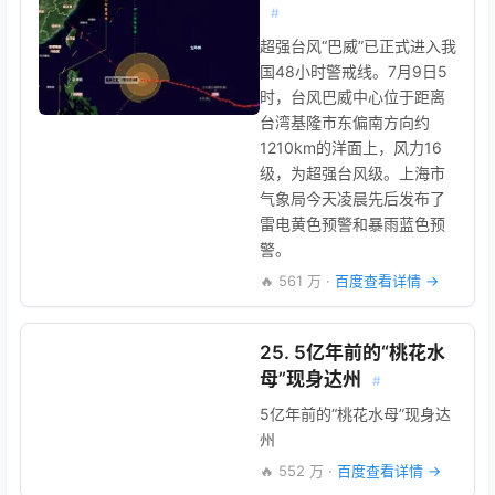
#
超强台风“巴威”已正式进入我
国48小时警戒线。7月9日5
时，台风巴威中心位于距离
台湾基隆市东偏南方向约
1210km的洋面上，风力16
级，为超强台风级。上海市
气象局今天凌晨先后发布了
雷电黄色预警和暴雨蓝色预
警。
🔥 561 万 ·
百度查看详情 →
25. 5亿年前的“桃花水
母”现身达州
#
5亿年前的“桃花水母”现身达
州
🔥 552 万 ·
百度查看详情 →