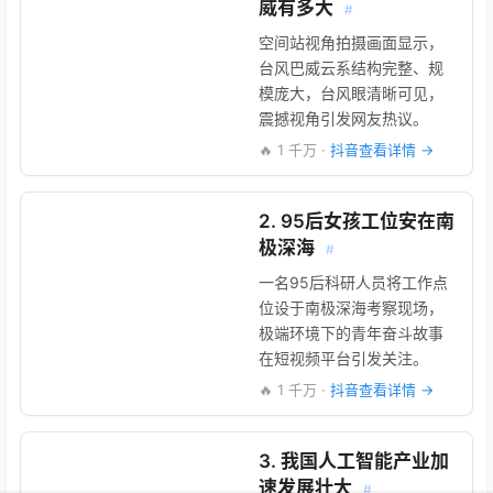
威有多大
#
空间站视角拍摄画面显示，
台风巴威云系结构完整、规
模庞大，台风眼清晰可见，
震撼视角引发网友热议。
🔥 1 千万 ·
抖音查看详情 →
2. 95后女孩工位安在南
极深海
#
一名95后科研人员将工作点
位设于南极深海考察现场，
极端环境下的青年奋斗故事
在短视频平台引发关注。
🔥 1 千万 ·
抖音查看详情 →
3. 我国人工智能产业加
速发展壮大
#