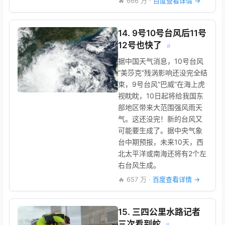
🔥 666 万 ·
百度查看详情 →
14. 9号10号台风后11号
12号也快了
#
据中国天气消息，10号台风
“美莎克”残涡影响还没完全结
束，9号台风“巴威”在海上虎
视眈眈，10日起将给我国东
部地区带来大范围强风雨天
气。这还没完！新的台风又
可能要生成了。据中央气象
台中期预报，未来10天，西
北太平洋或南海还将有2个左
右台风生成。
🔥 657 万 ·
百度查看详情 →
15. 三四公里水路记者
三次看到蛇
#