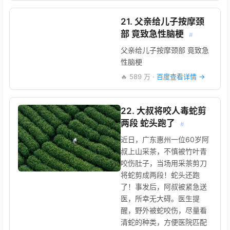
21. 父亲给儿子按摩颈
部 竟致急性脑梗
#
父亲给儿子按摩颈部 竟致急
性脑梗
🔥 589 万 ·
百度查看详情 →
22. 大叔将咬人毒蛇剪
两段 蛇头跑了
#
近日，广东惠州一位60岁阿
叔上山采茶，不慎被竹叶青
咬伤肚子，当场用采茶剪刀
将蛇剪成两段！蛇头还跑
了！事发后，阿叔被紧急送
医，所幸无大碍。医生提
醒，野外被蛇咬伤，尽量看
清蛇的种类，方便医院匹配