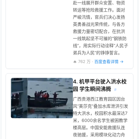
赴一线展开群众安置、物资
转运等抢险救援工作。面对
严峻汛情，官兵们决心发扬
英勇善战光荣传统，与各方
救援力量密切配合，在抗洪
一线筑起坚不可摧的“钢铁防
线”，用实际行动诠释“人民子
弟兵为人民”的铮铮誓言。
🔥 762 万 ·
百度查看详情 →
4. 机甲平台驶入洪水校
园 学生瞬间沸腾
#
广西贵港西江教育园区因台
风“美莎克”叠加水库泄洪引发
特大洪水，校园积水最深达7
米，6000余名学生被困教学
楼高层。中国安能救援队连
夜驰援，采用模块化动力舟