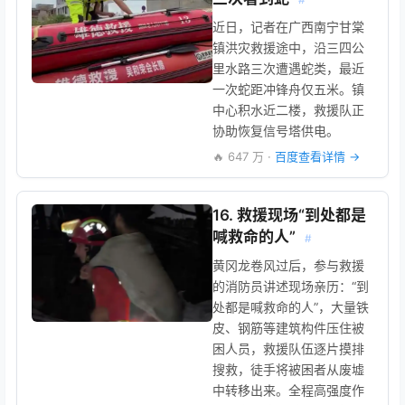
近日，记者在广西南宁甘棠
镇洪灾救援途中，沿三四公
里水路三次遭遇蛇类，最近
一次蛇距冲锋舟仅五米。镇
中心积水近二楼，救援队正
协助恢复信号塔供电。
🔥 647 万 ·
百度查看详情 →
16. 救援现场“到处都是
喊救命的人”
#
黄冈龙卷风过后，参与救援
的消防员讲述现场亲历：“到
处都是喊救命的人”，大量铁
皮、钢筋等建筑构件压住被
困人员，救援队伍逐片摸排
搜救，徒手将被困者从废墟
中转移出来。全程高强度作