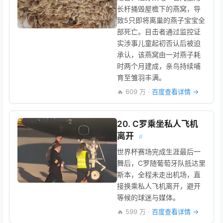
长杆捅毁屋檐下的燕窝，导
致5只即将离巢的燕子宝宝全
部死亡。目击者通过监控证
实涉事儿童起初否认后被迫
承认，该燕窝由一对燕子耗
时两个月建成，亲鸟持续哺
育至雏羽丰满。
🔥 609 万 ·
百度查看详情 →
20. C罗乘坐私人飞机
离开
#
世界杯赛场完成生涯最后一
舞后，C罗随葡萄牙队抵达里
斯本，全程未走出机场，直
接换乘私人飞机离开，避开
等候的球迷与媒体。
🔥 599 万 ·
百度查看详情 →