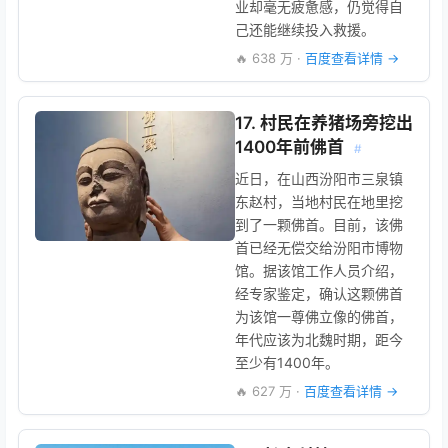
业却毫无疲惫感，仍觉得自
己还能继续投入救援。
🔥 638 万 ·
百度查看详情 →
17. 村民在养猪场旁挖出
1400年前佛首
#
近日，在山西汾阳市三泉镇
东赵村，当地村民在地里挖
到了一颗佛首。目前，该佛
首已经无偿交给汾阳市博物
馆。据该馆工作人员介绍，
经专家鉴定，确认这颗佛首
为该馆一尊佛立像的佛首，
年代应该为北魏时期，距今
至少有1400年。
🔥 627 万 ·
百度查看详情 →