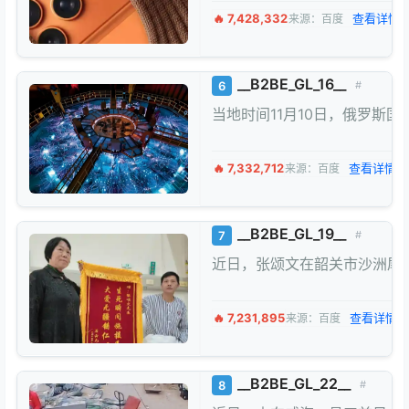
🔥 7,428,332
查看详情 
来源：百度
__B2BE_GL_16__
6
#
当地时间11月10日，俄罗
🔥 7,332,712
查看详情 
来源：百度
__B2BE_GL_19__
7
#
近日，张颂文在韶关市沙洲尾
🔥 7,231,895
查看详情 
来源：百度
__B2BE_GL_22__
8
#