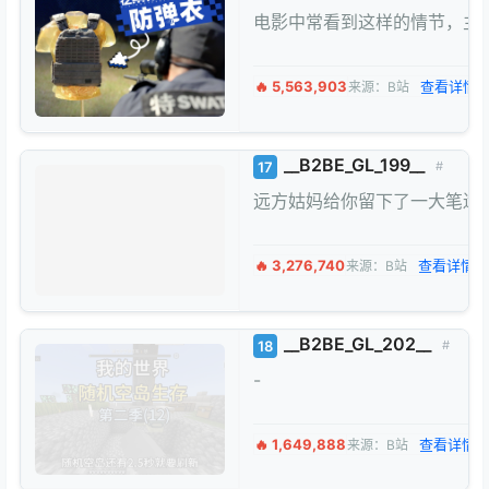
电影中常看到这样的情节，主
🔥 5,563,903
查看详情 
来源：B站
__B2BE_GL_199__
17
#
远方姑妈给你留下了一大笔遗
🔥 3,276,740
查看详情 
来源：B站
__B2BE_GL_202__
18
#
-
🔥 1,649,888
查看详情 
来源：B站