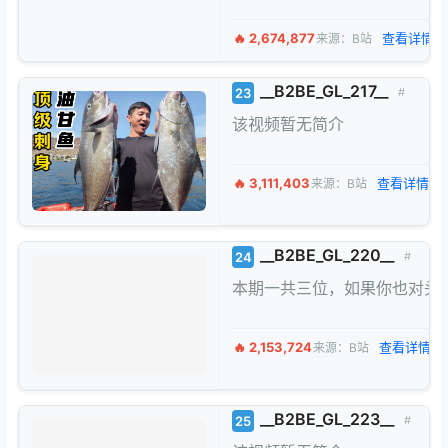
🔥 2,674,877
查看详情 
来源：B站
__B2BE_GL_217__
23
#
该视频暂无简介
🔥 3,111,403
查看详情 →
来源：B站
__B2BE_GL_220__
24
#
本期一共三位，如果你也对头
🔥 2,153,724
查看详情 →
来源：B站
__B2BE_GL_223__
25
#