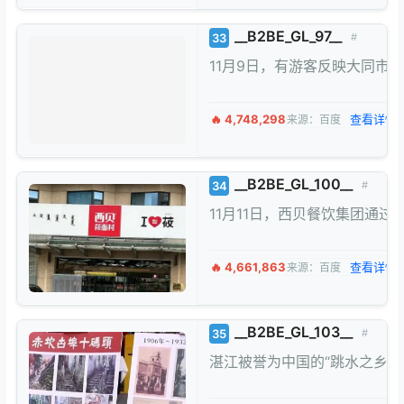
__B2BE_GL_97__
33
#
11月9日，有游客反映大同
🔥 4,748,298
查看详情 
来源：百度
__B2BE_GL_100__
34
#
11月11日，西贝餐饮集团通
🔥 4,661,863
查看详情 
来源：百度
__B2BE_GL_103__
35
#
湛江被誉为中国的“跳水之乡”