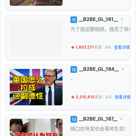
__B2BE_GL_181__
11
#
为了拍这期视频，我花了快10
🔥 1,807,271
查看详情 →
来源：B站
__B2BE_GL_184__
12
#
-
🔥 2,315,815
查看详情 →
来源：B站
__B2BE_GL_187__
13
#
随口的夸奖也会落地生花！