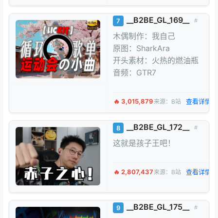
__B2BE_GL_169__
7
#
木偶制作：我自己
原图：SharkAra
开头素材：火热的燃油瓶
音频：GTR7
🔥 3,015,879
查看详情 
来源：B站
__B2BE_GL_172__
8
#
这就是孩子王吧！
🔥 2,807,437
查看详情 
来源：B站
__B2BE_GL_175__
9
#