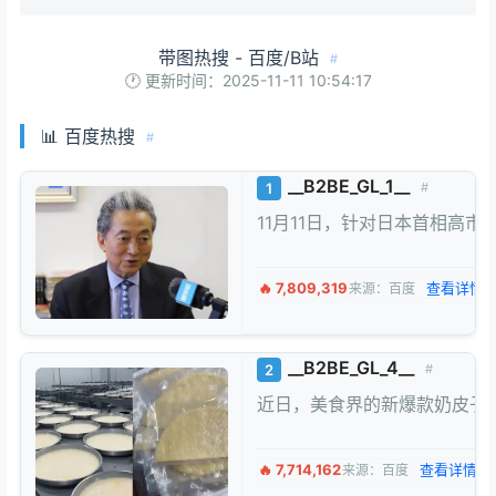
带图热搜 - 百度/B站
#
🕐 更新时间：2025-11-11 10:54:17
📊 百度热搜
#
__B2BE_GL_1__
1
#
11月11日，针对日本首相
🔥 7,809,319
查看详情 
来源：百度
__B2BE_GL_4__
2
#
近日，美食界的新爆款奶皮子
🔥 7,714,162
查看详情 →
来源：百度