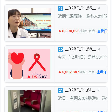
__B2BE_GL_55__
19
#
近期气温骤降，很多人匆忙翻
🔥 6,090,626
查看详情 
来源：百度
__B2BE_GL_58__
20
#
今天（12月1日）是第38个“
🔥 5,992,887
查看详情 
来源：百度
__B2BE_GL_61__
21
#
近日，有网友发视频称，乘坐