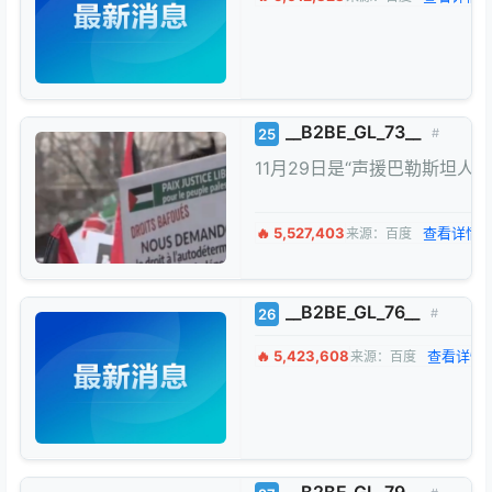
__B2BE_GL_73__
25
#
11月29日是“声援巴勒斯
🔥 5,527,403
查看详情 
来源：百度
__B2BE_GL_76__
26
#
🔥 5,423,608
查看详情 
来源：百度