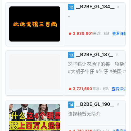
__B2BE_GL_184__
12
#
-
🔥 3,939,801
查看详情 
来源：B站
__B2BE_GL_187__
13
#
这些猫让农场里的每一项杂务
#大胡子牛仔 #牛仔 #美国 #农
🔥 3,721,690
查看详情 
来源：B站
__B2BE_GL_190__
14
#
该视频暂无简介