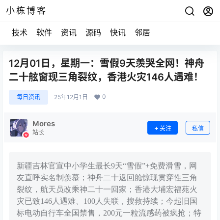
小栋博客
技术
软件
资讯
源码
快讯
邻居
12月01日，星期一：雪假9天羡哭全网！神舟
二十舷窗现三角裂纹，香港火灾146人遇难！
0
每日资讯
25年12月1日
Mores
关注
私信
站长
新疆吉林官宣中小学生最长9天“雪假”+免费滑雪，网
友直呼实名制羡慕；神舟二十返回舱惊现贯穿性三角
裂纹，航天员改乘神二十一回家；香港大埔宏福苑火
灾已致146人遇难、100人失联，搜救持续；今起旧国
标电动自行车全国禁售，200元一粒流感药被疯抢；特