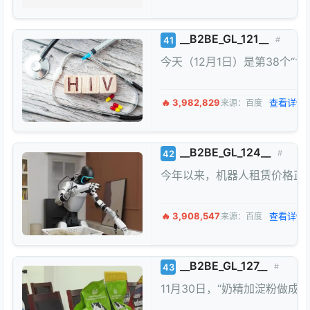
__B2BE_GL_121__
41
#
今天（12月1日）是第38个
🔥 3,982,829
查看详情 
来源：百度
__B2BE_GL_124__
42
#
今年以来，机器人租赁价格正经
🔥 3,908,547
查看详情 
来源：百度
__B2BE_GL_127__
43
#
11月30日，“奶精加淀粉做