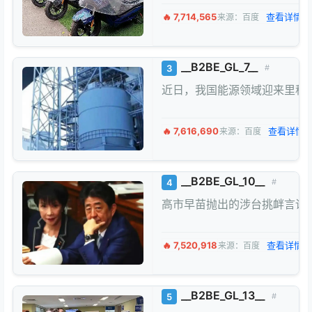
🔥 7,714,565
查看详情 
来源：百度
__B2BE_GL_7__
3
#
近日，我国能源领域迎来里程
🔥 7,616,690
查看详情 
来源：百度
__B2BE_GL_10__
4
#
高市早苗抛出的涉台挑衅言论
🔥 7,520,918
查看详情 
来源：百度
__B2BE_GL_13__
5
#