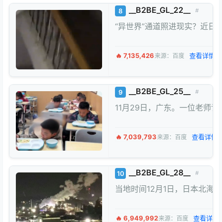
__B2BE_GL_22__
8
#
“异世界”通道照进现实？近
🔥 7,135,426
查看详情 
来源：百度
__B2BE_GL_25__
9
#
11月29日，广东。一位老师
🔥 7,039,793
查看详情 
来源：百度
__B2BE_GL_28__
10
#
当地时间12月1日，日本北
🔥 6,949,992
查看详情 
来源：百度