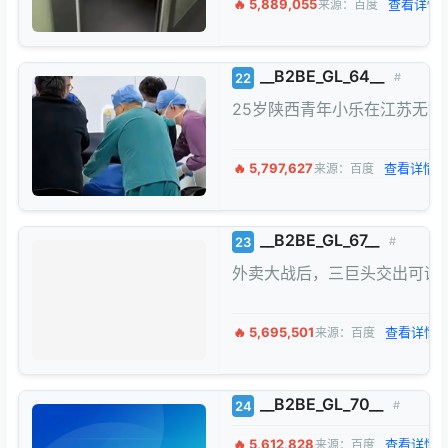
🔥 5,889,055
查看详情 
来源：百度
__B2BE_GL_64__
22
#
25岁‌陕西青年‌小乐在‌江
🔥 5,797,627
查看详情 
来源：百度
__B2BE_GL_67__
23
#
外卖大战后，三巨头交出可谓
🔥 5,695,501
查看详情 
来源：百度
__B2BE_GL_70__
24
#
🔥 5,612,828
查看详情 
来源：百度