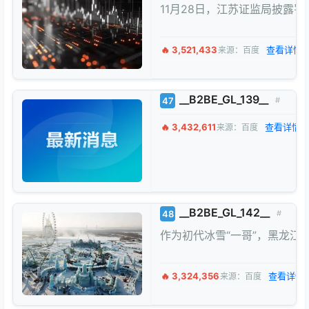
11月28日，江苏证监局披露罚
🔥 3,521,433
查看详情 
来源：百度
__B2BE_GL_139__
47
#
🔥 3,432,611
查看详情 
来源：百度
__B2BE_GL_142__
48
#
作为初代冰雪“一哥”，黑龙
🔥 3,324,356
查看详情 
来源：百度