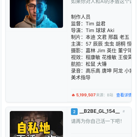
如果你对人和AI的矛盾这个
制作人员
监督：Tim 益君
导演：Tim 球球 Aki
制片：本迪 文君 邢磊 老五
主演：57 辰辰 虫虫 胡桐 恒
摄影：嘉林 Jim 英仕 董宁琲 九
视效：程康敏 花维敏 王俊霄 岳
航拍：松鼠 大锤
录音：高乐高 唐坤 阿龙 小索
美术指导
🔥 5,199,507
查看详情 →
来源：B站
__B2BE_GL_154__
2
#
请再为你自己活一下吧！