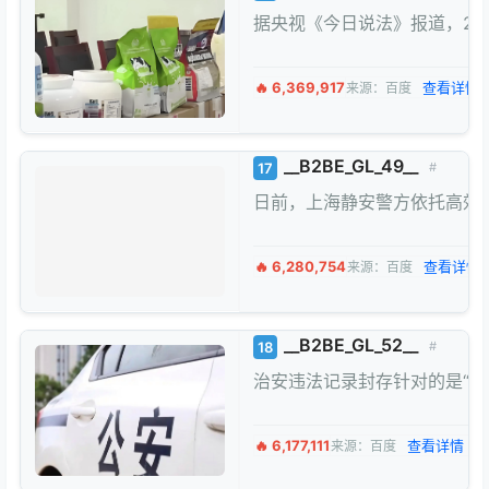
据央视《今日说法》报道，2
🔥 6,369,917
查看详情 
来源：百度
__B2BE_GL_49__
17
#
日前，上海静安警方依托高效的
🔥 6,280,754
查看详情 
来源：百度
__B2BE_GL_52__
18
#
治安违法记录封存针对的是“
🔥 6,177,111
查看详情 →
来源：百度