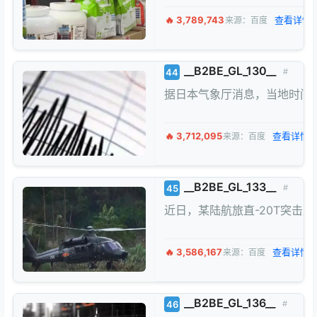
🔥 3,789,743
查看详情 
来源：百度
__B2BE_GL_130__
44
#
据日本气象厅消息，当地时间1
🔥 3,712,095
查看详情 
来源：百度
__B2BE_GL_133__
45
#
近日，某陆航旅直-20T突击
🔥 3,586,167
查看详情 
来源：百度
__B2BE_GL_136__
46
#