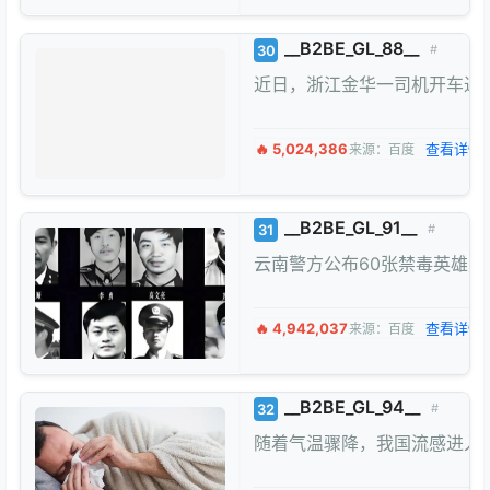
__B2BE_GL_88__
30
#
近日，浙江金华一司机开车过
🔥 5,024,386
查看详情 
来源：百度
__B2BE_GL_91__
31
#
云南警方公布60张禁毒英雄照
🔥 4,942,037
查看详情 
来源：百度
__B2BE_GL_94__
32
#
随着气温骤降，我国流感进入