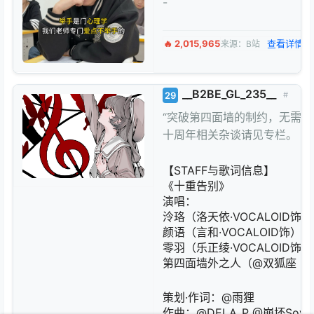
-
🔥 2,015,965
查看详情 
来源：B站
__B2BE_GL_235__
29
#
“突破第四面墙的制约，无需再
十周年相关杂谈请见专栏。
【STAFF与歌词信息】
《十重告别》
演唱：
泠珞（洛天依·VOCALOID饰）
颜语（言和·VOCALOID饰）
零羽（乐正绫·VOCALOID饰）
第四面墙外之人（@双狐座 ·Diff
策划·作词：@雨狸
作曲：@DELA_P @崩坏Sovie