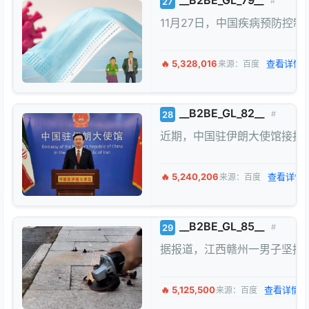
__B2BE_GL_79__
27
#
11月27日，中国疾病预防控
🔥 5,328,016
查看详情 
来源：百度
__B2BE_GL_82__
28
#
近期，中国驻伊朗大使馆接报
🔥 5,240,206
查看详情 
来源：百度
__B2BE_GL_85__
29
#
据报道，江西赣州一男子坚持
🔥 5,125,500
查看详情 
来源：百度