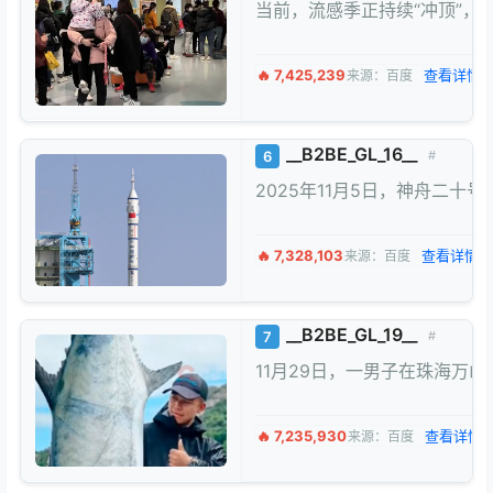
当前，流感季正持续“冲顶”，
🔥 7,425,239
查看详情 
来源：百度
__B2BE_GL_16__
6
#
2025年11月5日，神舟二
🔥 7,328,103
查看详情 
来源：百度
__B2BE_GL_19__
7
#
11月29日，一男子在珠海万
🔥 7,235,930
查看详情 
来源：百度