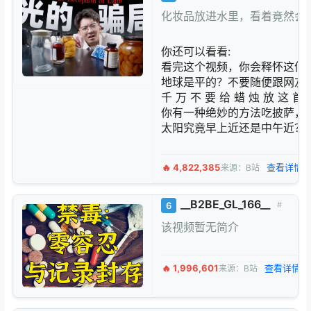
化妆品放进水里，看着竟然会
你还可以看看:
看完这个视频，你会释怀这停滞不前
地球是平的？不要随便跟网友辩论…
千 万 不 要 给 蜡 烛 放 这 首 歌
你有一种绝妙的方法吃披萨，但你
太阳究竟早上近还是中午近？
🔥 4,822,385
查看详情 
来源：B站
__B2BE_GL_166__
6
#
该视频暂无简介
🔥 1,996,601
查看详情 
来源：B站