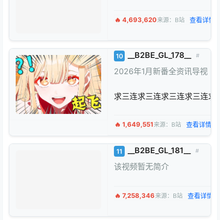
🔥 4,693,620
查看详情 
来源：B站
__B2BE_GL_178__
10
#
2026年1月新番全资讯导视
求三连求三连求三连求三连求
🔥 1,649,551
查看详情 →
来源：B站
__B2BE_GL_181__
11
#
该视频暂无简介
🔥 7,258,346
查看详情 
来源：B站