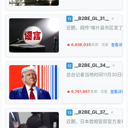
__B2BE_GL_31__
11
#
近期，网传“喀什县市区发了
🔥 6,858,035
查看详情 
来源：百度
__B2BE_GL_34__
12
#
总台记者当地时间11月30日
🔥 6,761,867
查看详情 
来源：百度
__B2BE_GL_37__
13
#
近期，日本首相官邸官方发布