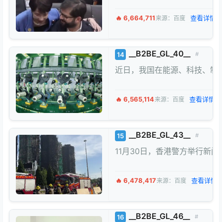
🔥 6,664,711
查看详情 
来源：百度
__B2BE_GL_40__
14
#
近日，我国在能源、科技、制造
🔥 6,565,114
查看详情 
来源：百度
__B2BE_GL_43__
15
#
11月30日，香港警方举行新
🔥 6,478,417
查看详情 
来源：百度
__B2BE_GL_46__
16
#