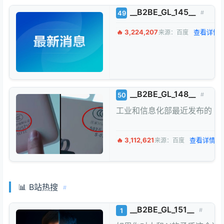
__B2BE_GL_145__
49
#
🔥 3,224,207
查看详情 
来源：百度
__B2BE_GL_148__
50
#
工业和信息化部最近发布的《
🔥 3,112,621
查看详情 →
来源：百度
📊 B站热搜
#
__B2BE_GL_151__
1
#