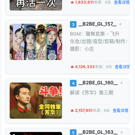
🔥 1,833,611
查看详情 →
来源：B站
__B2BE_GL_157__
3
#
BGM：聲無哀樂 - 飞升
化妆/出镜/造型/剪辑/制作：
摄影：小庄
🔥 4,126,332
查看详情 
来源：B站
__B2BE_GL_160__
4
#
解读《芳华》第三期
🔥 2,157,951
查看详情 →
来源：B站
__B2BE_GL_163__
5
#