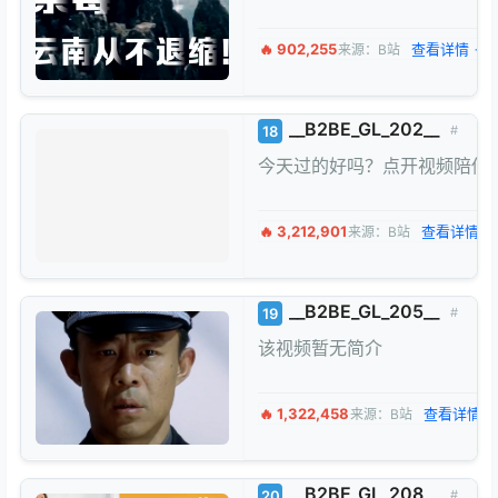
🔥 902,255
查看详情 →
来源：B站
__B2BE_GL_202__
18
#
今天过的好吗？点开视频陪你
🔥 3,212,901
查看详情 →
来源：B站
__B2BE_GL_205__
19
#
该视频暂无简介
🔥 1,322,458
查看详情 
来源：B站
__B2BE_GL_208__
20
#