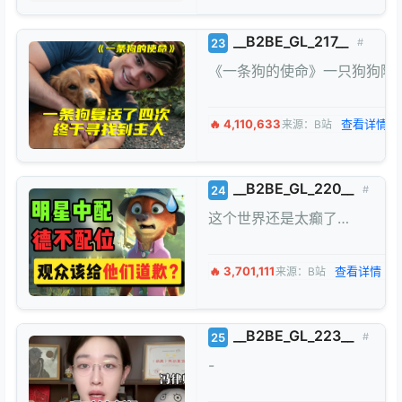
__B2BE_GL_217__
23
#
《一条狗的使命》一只狗狗陪
🔥 4,110,633
查看详情 →
来源：B站
__B2BE_GL_220__
24
#
这个世界还是太癫了…
🔥 3,701,111
查看详情 →
来源：B站
__B2BE_GL_223__
25
#
-