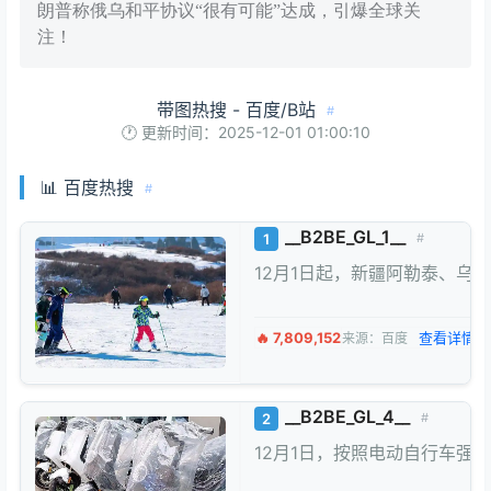
朗普称俄乌和平协议“很有可能”达成，引爆全球关
注！
带图热搜 - 百度/B站
#
🕐 更新时间：2025-12-01 01:00:10
📊 百度热搜
#
__B2BE_GL_1__
1
#
12月1日起，新疆阿勒泰、乌
🔥 7,809,152
查看详情 
来源：百度
__B2BE_GL_4__
2
#
12月1日，按照电动自行车强