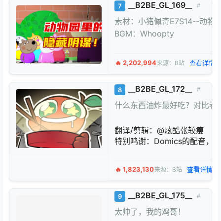
__B2BE_GL_169__
7
#
素材：小猪佩奇E7S14--动物
BGM：Whoopty
🔥 2,202,994
查看详情 
来源：B站
__B2BE_GL_172__
8
#
什么东西油炸最好吃？对比看看有
翻译/剪辑：@炫酷张较瘦
特别鸣谢：Domics的配音，以及
🔥 1,823,130
查看详情 →
来源：B站
__B2BE_GL_175__
9
#
太帅了，我的鸡哥！