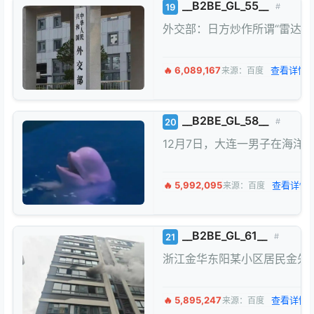
__B2BE_GL_55__
19
#
外交部：日方炒作所谓“雷达
🔥 6,089,167
查看详情 
来源：百度
__B2BE_GL_58__
20
#
12月7日，大连一男子在海洋
🔥 5,992,095
查看详情 
来源：百度
__B2BE_GL_61__
21
#
浙江金华东阳某小区居民金先
🔥 5,895,247
查看详情 
来源：百度