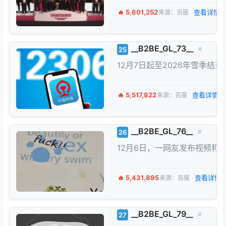
🔥 5,601,252
查看详情 
来源：百度
__B2BE_GL_73__
25
#
12月7日起至2026年雪季
🔥 5,517,822
查看详情 
来源：百度
__B2BE_GL_76__
26
#
12月6日，一网友发布视频
🔥 5,431,895
查看详情 
来源：百度
__B2BE_GL_79__
27
#