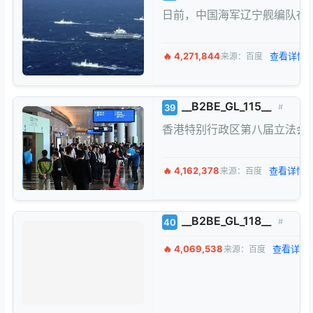
日前，中国海军辽宁舰编队在
🔥 4,271,844
查看详情 
来源：百度
__B2BE_GL_115__
39
#
香港特别行政区第八届立法会选
🔥 4,162,378
查看详情 
来源：百度
__B2BE_GL_118__
40
#
🔥 4,069,538
查看详情 
来源：百度