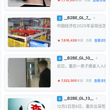
🔥 7,712,551
查看详情 →
来源：百度
__B2BE_GL_7__
3
#
中国经济在2025年呈现出怎
🔥 7,618,428
查看详情 
来源：百度
__B2BE_GL_10__
4
#
近日，重庆一男子携家人入住酒
🔥 7,522,505
查看详情 
来源：百度
__B2BE_GL_13__
5
#
12月2日至6日，重庆云深