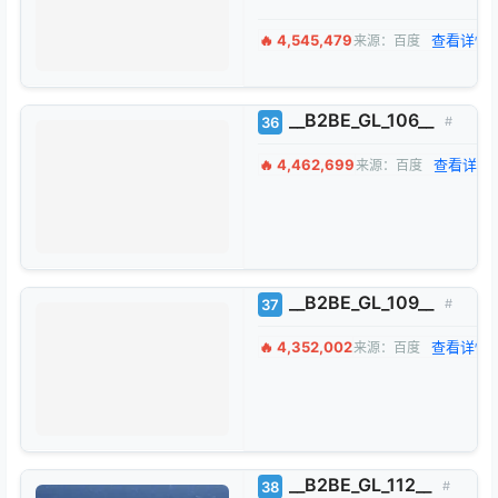
🔥 4,545,479
查看详情 
来源：百度
__B2BE_GL_106__
36
#
🔥 4,462,699
查看详情 
来源：百度
__B2BE_GL_109__
37
#
🔥 4,352,002
查看详情 
来源：百度
__B2BE_GL_112__
38
#