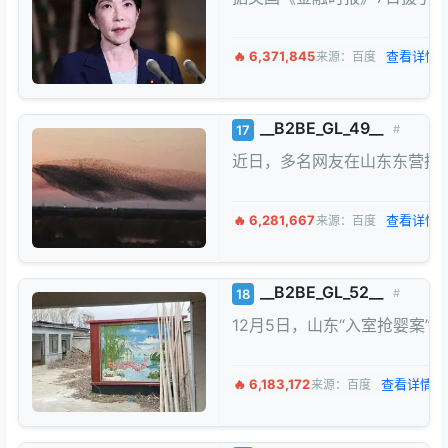
🔥 6,371,845
查看详情 
来源：百度
__B2BE_GL_49__
17
#
近日，多名网友在山东东营拍
🔥 6,281,667
查看详情 
来源：百度
__B2BE_GL_52__
18
#
12月5日，山东“入室抢婴
🔥 6,183,172
查看详情 
来源：百度