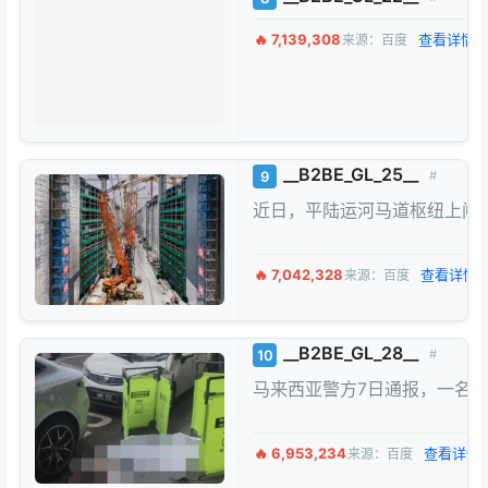
🔥 7,139,308
查看详情 
来源：百度
__B2BE_GL_25__
9
#
近日，平陆运河马道枢纽上闸
🔥 7,042,328
查看详情 
来源：百度
__B2BE_GL_28__
10
#
马来西亚警方7日通报，一名
🔥 6,953,234
查看详情 
来源：百度