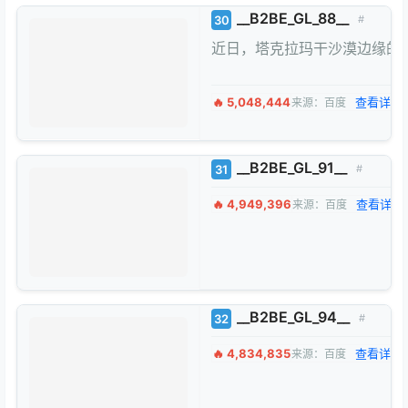
__B2BE_GL_88__
30
#
近日，塔克拉玛干沙漠边缘的新
🔥 5,048,444
查看详情 
来源：百度
__B2BE_GL_91__
31
#
🔥 4,949,396
查看详情 
来源：百度
__B2BE_GL_94__
32
#
🔥 4,834,835
查看详情 
来源：百度