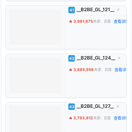
__B2BE_GL_121__
41
#
🔥 3,981,675
查看详情 
来源：百度
__B2BE_GL_124__
42
#
🔥 3,885,959
查看详情 
来源：百度
__B2BE_GL_127__
43
#
🔥 3,793,812
查看详情 
来源：百度