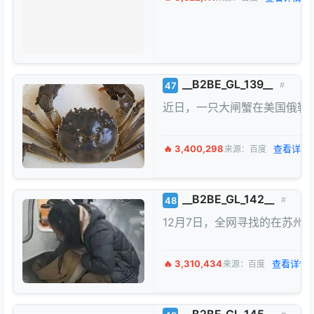
__B2BE_GL_139__
47
#
近日，一只大闸蟹在美国俄勒
🔥 3,400,298
查看详情 
来源：百度
__B2BE_GL_142__
48
#
12月7日，全网寻找的在苏
🔥 3,310,434
查看详情 
来源：百度