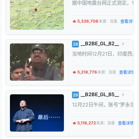
据中国地震台网正式测定，12月
🔥 5,326,708
查看详情 
来源：百度
__B2BE_GL_82__
28
#
当地时间12月21日，印度
🔥 5,218,776
查看详情 
来源：百度
__B2BE_GL_85__
29
#
12月22日午间，账号“罗永
🔥 5,118,272
查看详情 →
来源：百度