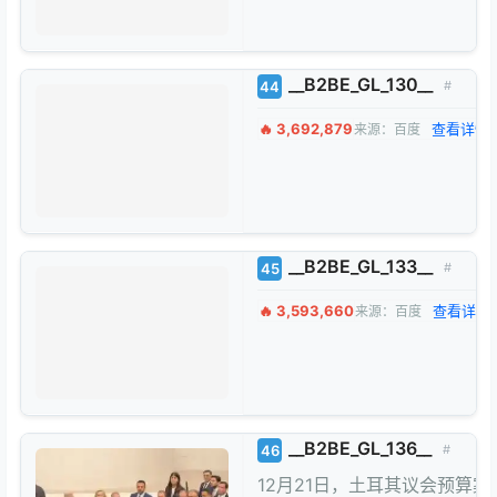
__B2BE_GL_130__
44
#
🔥 3,692,879
查看详情 
来源：百度
__B2BE_GL_133__
45
#
🔥 3,593,660
查看详情 
来源：百度
__B2BE_GL_136__
46
#
12月21日，土耳其议会预