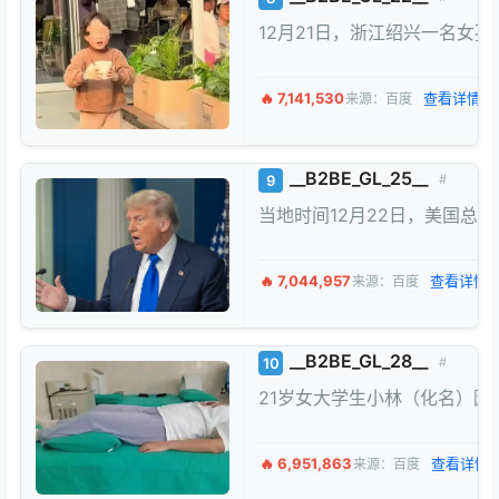
12月21日，浙江绍兴一名女
🔥 7,141,530
查看详情 →
来源：百度
__B2BE_GL_25__
9
#
当地时间12月22日，美国
🔥 7,044,957
查看详情 
来源：百度
__B2BE_GL_28__
10
#
21岁女大学生小林（化名）
🔥 6,951,863
查看详情 
来源：百度