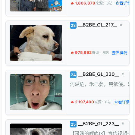
🔥 1,806,878
查看详情 
来源：B站
__B2BE_GL_217__
23
#
-
🔥 975,692
查看详情 →
来源：B站
__B2BE_GL_220__
24
#
河溢危，禾已萎，鹤依偎。禾
🔥 2,197,490
查看详情 →
来源：B站
__B2BE_GL_223__
25
#
【深渊的呼唤IX】宣传视频——《乐