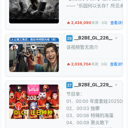
—— “乐园何以长存？所见未必
🔥 2,438,090
查看详情 
来源：B站
__B2BE_GL_226__
26
#
该视频暂无简介
🔥 2,039,704
查看详情 
来源：B站
__B2BE_GL_229__
27
#
节目单：
01．00:00 年度套娃2025D
02．00:03 独攀
03．00:06 特辣的海藻
04．00:09 萧炎跪下