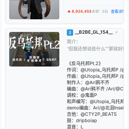
🔥 8,924,453
查看详情 
来源：B站
__B2BE_GL_154__
2
#
简介：
“但我还想说些什么”“那就好好
《反乌托邦Pt.2》
作词：@Utopia_乌托邦P /
作曲：@Utopia_乌托邦P /
制作人：@Ari鸦不齐
编曲：@Ari鸦不齐 /Ari/@CTY
调校：@鬼面P
和声编写：@Utopia_乌托邦P /
demo编曲：Ari/@北洄Inseli
吉他：@CTY2P_BEATS
鼓：dripboiap
混音：L