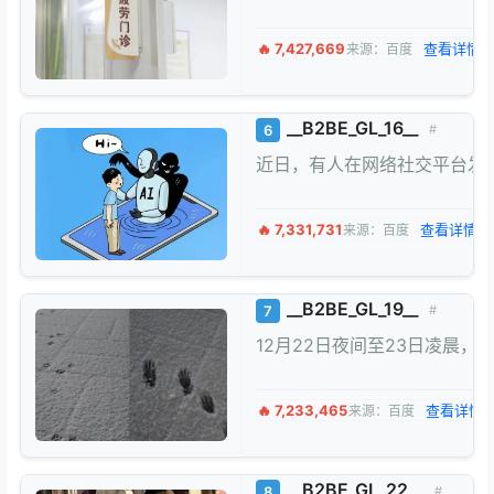
🔥 7,427,669
查看详情 
来源：百度
__B2BE_GL_16__
6
#
近日，有人在网络社交平台发
🔥 7,331,731
查看详情 
来源：百度
__B2BE_GL_19__
7
#
12月22日夜间至23日凌晨
🔥 7,233,465
查看详情 
来源：百度
__B2BE_GL_22__
8
#