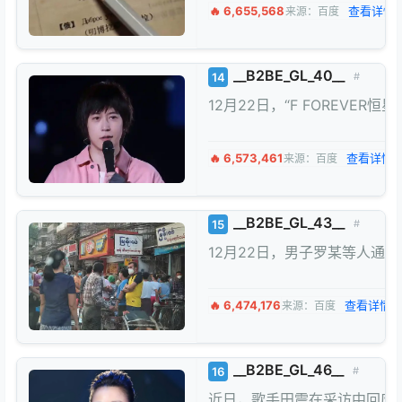
🔥 6,655,568
查看详情 
来源：百度
__B2BE_GL_40__
14
#
12月22日，“F FOREV
🔥 6,573,461
查看详情 
来源：百度
__B2BE_GL_43__
15
#
12月22日，男子罗某等人通
🔥 6,474,176
查看详情 
来源：百度
__B2BE_GL_46__
16
#
近日，歌手田震在采访中回应“