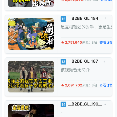
__B2BE_GL_184__
12
#
是互相较劲的对手，更是生死与
🔥 2,751,640
查看详情 
来源：B站
__B2BE_GL_187__
13
#
该视频暂无简介
🔥 2,091,702
查看详情 
来源：B站
__B2BE_GL_190__
14
#
-