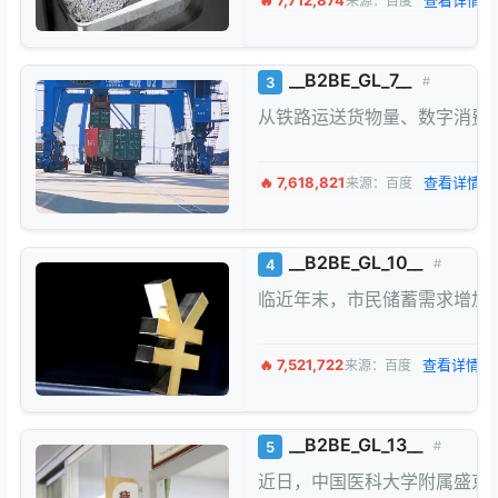
🔥 7,712,874
查看详情 
来源：百度
__B2BE_GL_7__
3
#
从铁路运送货物量、数字消费
🔥 7,618,821
查看详情 
来源：百度
__B2BE_GL_10__
4
#
临近年末，市民储蓄需求增加，
🔥 7,521,722
查看详情 →
来源：百度
__B2BE_GL_13__
5
#
近日，中国医科大学附属盛京