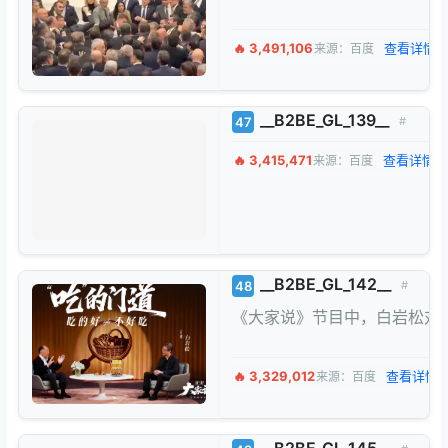
🔥 3,491,106
查看详情 
来源：百度
__B2BE_GL_139__
47
#
🔥 3,415,471
查看详情 
来源：百度
__B2BE_GL_142__
48
#
《大家说》节目中，白岩松对
🔥 3,329,012
查看详情 
来源：百度