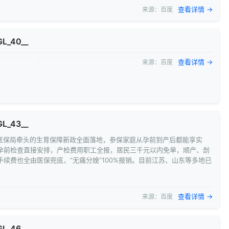
查看详情 →
来源：百度
GL_40__
查看详情 →
来源：百度
GL_43__
家医保局牵头的生育保障新政全面落地，参保家庭从孕前到产后都能享实
孕前检查直接安排，产检费用职工全报，居民三千元以内免单，顺产、剖
手续费也全由医保兜底，“无痛分娩”100%报销。目前江苏、山东等多地已
查看详情 →
来源：百度
GL_46__