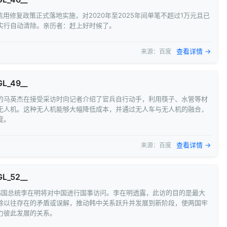
信用修复政策正式落地实施，对2020年至2025年间单笔不超过1万元且已
实行自动清除。亲历者：赶上好时候了。
查看详情 →
来源：百度
GL_49__
的马英杰在接受采访时向记者介绍了官兵自行动手，利用筷子、水管等材
无人机。这种无人机能够大幅降低成本，并通过无人车与无人机的融合，
度。
查看详情 →
来源：百度
GL_52__
，韩国总统李在明将对中国进行国事访问。李在明透露，此访的目的是最大
除以往存在的矛盾或误解，推动韩中关系跃升并发展到新阶段，使两国牢
力彼此发展的关系。