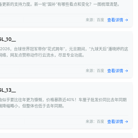
备更新的支持力度。新一轮“国补”有哪些看点和变化？一图梳理清楚。
查看详情 →
来源：百度
L_10__
成2026，台球世界冠军带你“花式跨年”，元旦期间，“九球天后”潘晓婷的这
网络，网友点赞称动作行云流水，尽显专业功底。
查看详情 →
来源：百度
L_13__
由似乎要比往年更为慷慨，价格暴跌近40%！车厘子批发价同比去年同期
端降幅略小，但整体也低于去年同期。
查看详情 →
来源：百度