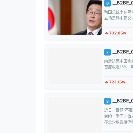
__B2BE_G
6
韩国总统李在明
立场是韩中建交
🔥 732.85w
__B2BE_G
7
纳斯达克中国金龙
百度收涨15%，
🔥 723.16w
__B2BE_
8
近日，话题“不
囊的一瞬间冲击
尽量少放置挂饰