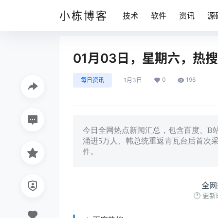
小栋博客
技术
软件
资讯
源
01月03日，星期六，热
0
196
每日资讯
1月3日
今日全网热点新闻汇总，包含百度、B
涌进5万人、韩总统重返青瓦台后首次采
件。
全网
🕐 更新