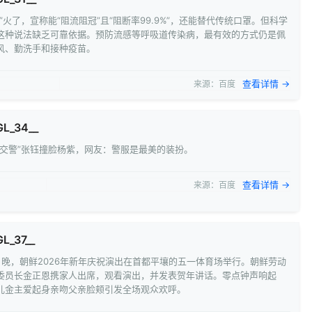
”火了，宣称能“阻流阻冠”且“阻断率99.9%”，还能替代传统口罩。但科学
这种说法缺乏可靠依据。预防流感等呼吸道传染病，最有效的方式仍是佩
风、勤洗手和接种疫苗。
查看详情 →
来源：百度
GL_34__
美交警”张钰撞脸杨紫，网友：警服是最美的装扮。
查看详情 →
来源：百度
L_37__
31日晚，朝鲜2026年新年庆祝演出在首都平壤的五一体育场举行。朝鲜劳动
委员长金正恩携家人出席，观看演出，并发表贺年讲话。零点钟声响起
儿金主爱起身亲吻父亲脸颊引发全场观众欢呼。