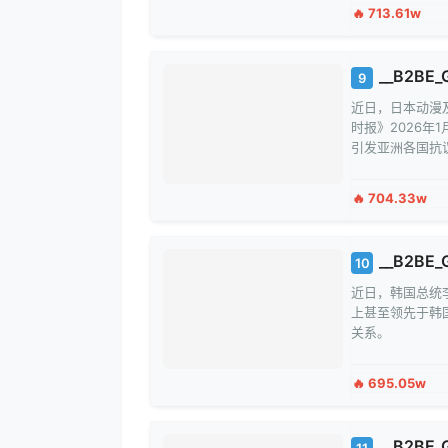
🔥 713.61w
__B2BE_
9
近日，日本动漫及
时报》2026
引发亚洲各国抗
🔥 704.33w
__B2BE_
10
近日，韩国总统
上甚至领先于韩
关系。
🔥 695.05w
__B2BE_
11