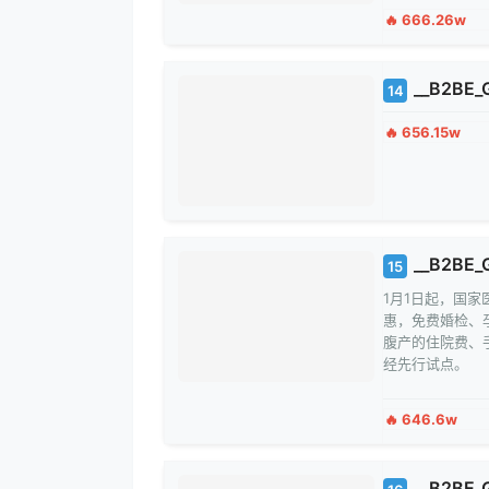
🔥 666.26w
__B2BE_
14
🔥 656.15w
__B2BE_
15
1月1日起，国
惠，免费婚检、
腹产的住院费、
经先行试点。
🔥 646.6w
__B2BE_