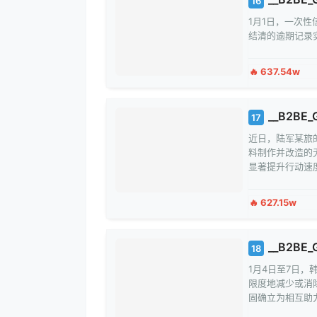
16
1月1日，一次性
结清的逾期记录
🔥 637.54w
__B2BE_
17
近日，陆军某旅
料制作并改造的
显著提升行动速
🔥 627.15w
__B2BE_
18
1月4日至7日
限度地减少或消
固确立为相互助