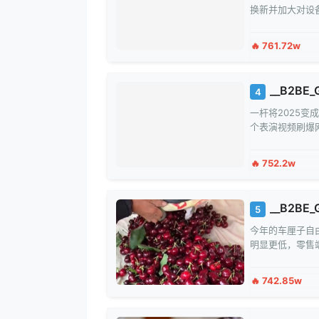
换新并加大对设
🔥 761.72w
__B2BE_G
4
一杆将2025变
个表演视频刷爆
🔥 752.2w
__B2BE_G
5
今年的车厘子自
明显更低，零售
🔥 742.85w