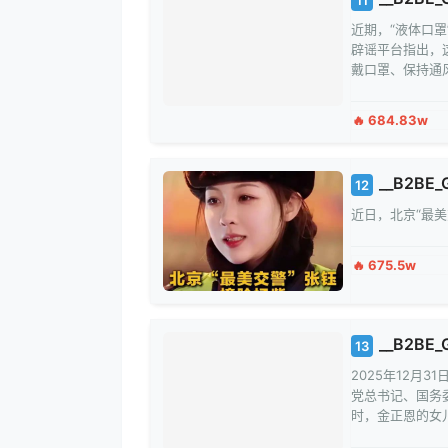
近期，“液体口罩
辟谣平台指出，
戴口罩、保持通
🔥 684.83w
__B2BE_
12
近日，北京“最
🔥 675.5w
__B2BE_G
13
2025年12月
党总书记、国务
时，金正恩的女