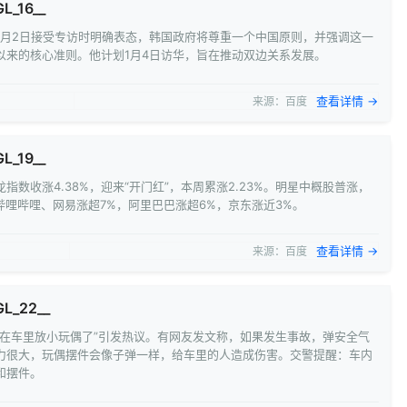
L_16__
1月2日接受专访时明确表态，韩国政府将尊重一个中国原则，并强调这一
以来的核心准则。他计划1月4日访华，旨在推动双边关系发展。
查看详情 →
来源：百度
L_19__
指数收涨4.38%，迎来“开门红”，本周累涨2.23%。明星中概股普涨，
哔哩哔哩、网易涨超7%，阿里巴巴涨超6%，京东涨近3%。
查看详情 →
来源：百度
GL_22__
要在车里放小玩偶了”引发热议。有网友发文称，如果发生事故，弹安全气
力很大，玩偶摆件会像子弹一样，给车里的人造成伤害。交警提醒：车内
和摆件。