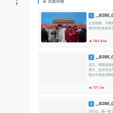
📊 百度热搜
0
__B2BE_G
1
元旦假期，河南
营村村民吴承言
🔥 780.81w
__B2BE_
2
近日，韩国总统
表示，这次专访
够从中体会到韩
🔥 771.3w
__B2BE_G
3
1月1日，新一轮