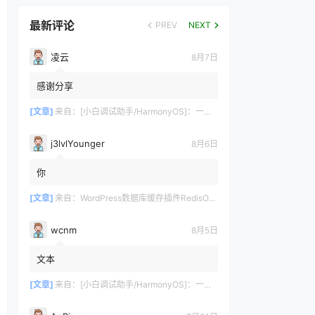
最新评论
PREV
NEXT
凌云
8月7日
感谢分享
[文章]
来自：
[小白调试助手/HarmonyOS]：一键自动化安装/部署工具，告别繁琐配置
j3lvlYounger
8月6日
你
[文章]
来自：
WordPress数据库缓存插件RedisObjectCachePro破解版
wcnm
8月5日
文本
[文章]
来自：
[小白调试助手/HarmonyOS]：一键自动化安装/部署工具，告别繁琐配置