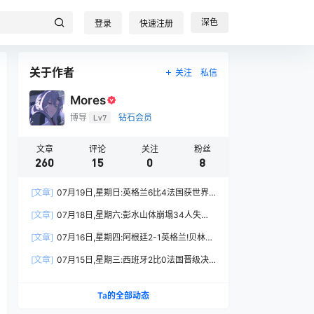
深色
登录
快速注册
关于作者
关注
私信
Mores
博导
Lv7
钻石会员
文章
评论
关注
粉丝
260
15
0
8
[文章]
07月19日,星期日:英格兰6比4法国获世界
杯季军!姆巴佩22球登顶射手王!高考估分715造谣
[文章]
07月18日,星期六:彭水山体崩塌34人失联!
被查?
伊朗导弹打击美舰!英钢企国有化12亿清零?上海AI
[文章]
07月16日,星期四:阿根廷2-1英格兰!贝林厄
大会开幕
姆暴怒!二季度GDP增4.3%(?功夫女足换片源)
[文章]
07月15日,星期三:西班牙2比0法国晋级决
赛!姆巴佩揽责!今日入伏40天?霍尔木兹海峡交火
Ta的全部动态