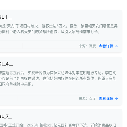
L_1__
商丘“天安门”墙画村爆火，游客量达5万人。据悉，该巨幅天安门墙画是吴
为圆村中老人看天安门的梦想所创作，吸引大家纷纷前来打卡。
查看详情 →
来源：百度
GL_4__
府重返青瓦台后，央视新闻作为首位采访媒体对李在明进行专访。李在明
不仅是首个外国媒体采访，也包括韩国媒体在内的所有媒体，期望大家能
国政府重视韩中关系。
查看详情 →
来源：百度
L_7__
“国补”正式开始！2026年首批625亿元国补资金已下达，延续消费品以旧