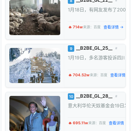
__B2BE_GL_22__
8
#
1月18日，有网友发布了20
🔥 714w
查看详情 →
来源：百度
__B2BE_GL_25__
9
#
1月19日，多名游客投诉四川
🔥 704.52w
查看详情 →
来源：百度
__B2BE_GL_28__
10
#
意大利华伦天奴基金会19日发
🔥 695.11w
查看详情 →
来源：百度