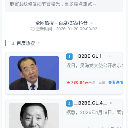
舷窗裂纹修复细节首曝光，更多爆点速览→
全网热搜 - 百度/B站/抖音
#
🕐 更新时间：2026-01-20 09:00:02
📊 百度热搜
#
__B2BE_GL_1__
1
#
近日，吴海龙大使公开表示：
🔥 780.84w
查看详情 →
来源：百度
__B2BE_GL_4__
2
#
据悉，2026年1月19日，