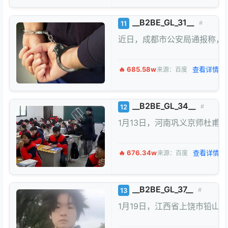
__B2BE_GL_31__
11
#
近日，成都市公安局通报称，
🔥 685.58w
查看详情 →
来源：百度
__B2BE_GL_34__
12
#
1月13日，河南巩义京师杜
🔥 676.34w
查看详情 →
来源：百度
__B2BE_GL_37__
13
#
1月19日，江西省上饶市铅山