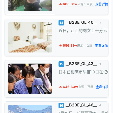
🔥 666.81w
查看详情 →
来源：百度
__B2BE_GL_40__
14
#
近日，江西的刘女士十分无语，
🔥 656.81w
查看详情 →
来源：百度
__B2BE_GL_43__
15
#
日本首相高市早苗19日在记者
🔥 646.63w
查看详情 →
来源：百度
__B2BE_GL_46__
16
#