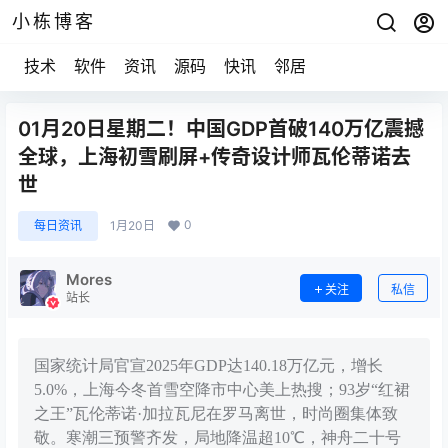
小栋博客
技术
软件
资讯
源码
快讯
邻居
01月20日星期二！中国GDP首破140万亿震撼
全球，上海初雪刷屏+传奇设计师瓦伦蒂诺去
世
0
每日资讯
1月20日
Mores
关注
私信
站长
国家统计局官宣2025年GDP达140.18万亿元，增长
5.0%，上海今冬首雪空降市中心美上热搜；93岁“红裙
之王”瓦伦蒂诺·加拉瓦尼在罗马离世，时尚圈集体致
敬。寒潮三预警齐发，局地降温超10℃，神舟二十号