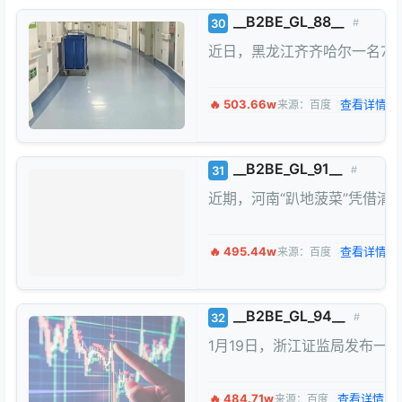
__B2BE_GL_88__
30
#
近日，黑龙江齐齐哈尔一名7
🔥 503.66w
查看详情 →
来源：百度
__B2BE_GL_91__
31
#
近期，河南“趴地菠菜”凭借清
🔥 495.44w
查看详情 →
来源：百度
__B2BE_GL_94__
32
#
1月19日，浙江证监局发布一
🔥 484.71w
查看详情 →
来源：百度