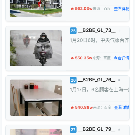
🔥 562.03w
查看详情 →
来源：百度
__B2BE_GL_73__
25
#
1月20日6时，中央气象台齐
🔥 550.35w
查看详情 →
来源：百度
__B2BE_GL_76__
26
#
1月17日，6名顾客在上海一
🔥 540.88w
查看详情 →
来源：百度
__B2BE_GL_79__
27
#