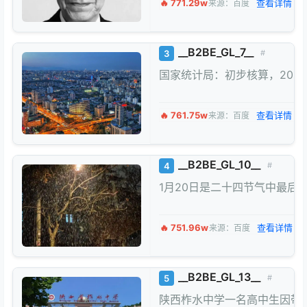
🔥 771.29w
查看详情 →
来源：百度
__B2BE_GL_7__
3
#
国家统计局：初步核算，202
🔥 761.75w
查看详情 →
来源：百度
__B2BE_GL_10__
4
#
1月20日是二十四节气中最
🔥 751.96w
查看详情 →
来源：百度
__B2BE_GL_13__
5
#
陕西柞水中学一名高中生因带