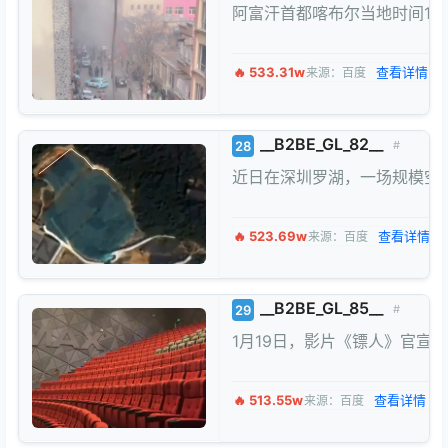
阿富汗首都喀布尔当地时间1
🔥 533.31w
查看详情 →
来源：百度
__B2BE_GL_82__
28
#
近日在深圳罗湖，一场规模空
🔥 523.69w
查看详情 →
来源：百度
__B2BE_GL_85__
29
#
1月19日，影片《镖人》官宣
🔥 513.55w
查看详情 →
来源：百度