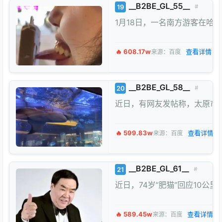
__B2BE_GL_55__
19
#
1月18日，一名南方游客在
🔥 608.17w
查看详情 →
来源：百度
__B2BE_GL_58__
20
#
近日，有网友发帖称，太原市
🔥 599.83w
查看详情 →
来源：百度
__B2BE_GL_61__
21
#
近日，74岁“肥猫”回应10
🔥 589.45w
查看详情 →
来源：百度