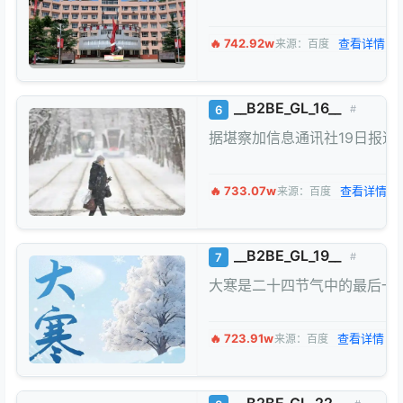
🔥 742.92w
查看详情 →
来源：百度
__B2BE_GL_16__
6
#
据堪察加信息通讯社19日报
🔥 733.07w
查看详情 →
来源：百度
__B2BE_GL_19__
7
#
大寒是二十四节气中的最后一
🔥 723.91w
查看详情 →
来源：百度