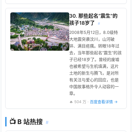
30. 那些起名“震生”的
孩子18岁了
#
2008年5月12日，8.0级特
大地震突袭汶川，山河破
碎、满目疮痍。转眼18年过
去，当年那些起名“震生”的孩
子已经18岁了。曾经的废墟
也被希望与生机填满，这片
土地的新生与腾飞，是对所
有关注与爱心的回应，也是
中国故事格外令人动容的一
章。
🔥 504 万 ·
百度查看详情 →
📺 B 站热搜
#