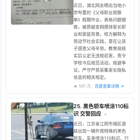
近日，湖北网友晒出当地小
学布置的《父母职业观察
单》假期作业，表格问题细
致，被质疑变相摸排家长职
业和家庭背景。校方解释为
劳动节社会实践，意在让孩
子感恩父母辛劳。教育局核
实后认定无违规初衷，责令
学校今后规范活动，规避争
议，严守严禁采集家长隐私
信息的相关规定。
🔥 561 万 ·
百度查看详情 →
25. 黑色轿车喷涂110标
识 交警回应
#
近日，江苏省江阴市城区道
路出现一辆外观特殊的黑色
轿车，车身喷涂110标识、行