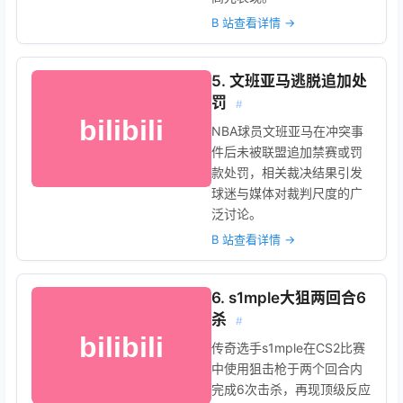
B 站查看详情 →
5. 文班亚马逃脱追加处
罚
#
NBA球员文班亚马在冲突事
件后未被联盟追加禁赛或罚
款处罚，相关裁决结果引发
球迷与媒体对裁判尺度的广
泛讨论。
B 站查看详情 →
6. s1mple大狙两回合6
杀
#
传奇选手s1mple在CS2比赛
中使用狙击枪于两个回合内
完成6次击杀，再现顶级反应