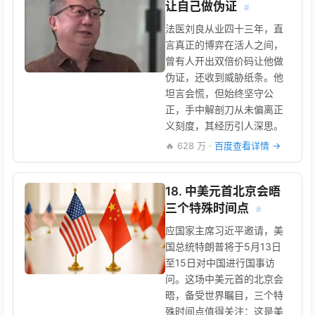
让自己做伪证
#
法医刘良从业四十三年，直
言真正的博弈在活人之间，
曾有人开出双倍价码让他做
伪证，还收到威胁纸条。他
坦言会慌，但始终坚守公
正，手中解剖刀从未偏离正
义刻度，其经历引人深思。
🔥 628 万 ·
百度查看详情 →
18. 中美元首北京会晤
三个特殊时间点
#
应国家主席习近平邀请，美
国总统特朗普将于5月13日
至15日对中国进行国事访
问。这场中美元首的北京会
晤，备受世界瞩目，三个特
殊时间点值得关注：这是美