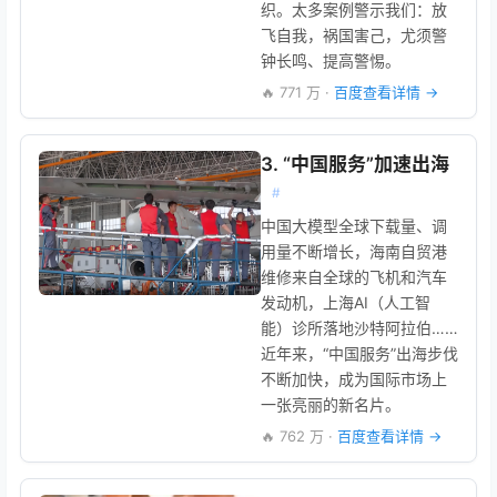
织。太多案例警示我们：放
飞自我，祸国害己，尤须警
钟长鸣、提高警惕。
🔥 771 万 ·
百度查看详情 →
3. “中国服务”加速出海
#
中国大模型全球下载量、调
用量不断增长，海南自贸港
维修来自全球的飞机和汽车
发动机，上海AI（人工智
能）诊所落地沙特阿拉伯……
近年来，“中国服务”出海步伐
不断加快，成为国际市场上
一张亮丽的新名片。
🔥 762 万 ·
百度查看详情 →