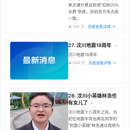
单次课计费且新增“扣除20%
水费”条款，目前双方未达成
一致。
🔥 541 万 ·
百度查看详情 →
27. 汶川地震18周年
#
汶川地震18周年
🔥 533 万 ·
百度查看详情 →
28. 汶川小英雄林浩也
有女儿了
#
汶川地震十八周年之际，当
初在地震中背出两名同学的
“抗震小英雄”林浩通过视频与