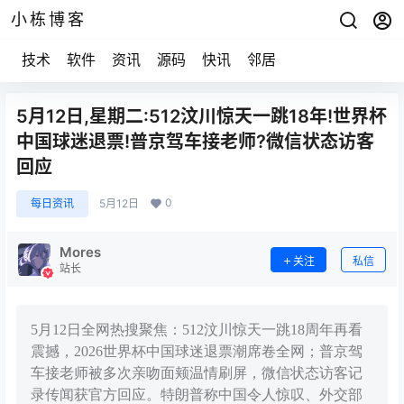
小栋博客
技术
软件
资讯
源码
快讯
邻居
5月12日,星期二:512汶川惊天一跳18年!世界杯
中国球迷退票!普京驾车接老师?微信状态访客
回应
0
每日资讯
5月12日
Mores
关注
私信
站长
5月12日全网热搜聚焦：512汶川惊天一跳18周年再看
震撼，2026世界杯中国球迷退票潮席卷全网；普京驾
车接老师被多次亲吻面颊温情刷屏，微信状态访客记
录传闻获官方回应。特朗普称中国令人惊叹、外交部