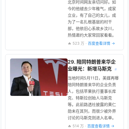
北京时间网友亲切问好。如
今的他褪去少年稚气，成家
立业，有了自己的女儿，成
为了一名扎根基层的村干
部，他依旧心系故乡汶川，
热情邀约大家常回家看看。
🔥 523 万 ·
百度查看详情 →
29. 陪同特朗普来华企
业曝光：新增马斯克
#
当地时间5月11日，美媒再曝
陪同特朗普来华的企业负责
人，包括苹果执行董事长库
克、特斯拉创始人马斯克
等。此前路透社披露的黄仁
勋未在其列，而很少被外界
讨论的马斯克则进入名单。
🔥 514 万 ·
百度查看详情 →