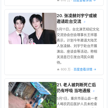
🔥 610 万 ·
百度查看详情 →
20. 张凌赫刘宇宁或被
邀请赴台交流
#
5月11日，台北演艺经纪文化
交流协会创会理事长王祥基
表示，计划今年邀请大陆艺
人张凌赫、刘宇宁赴台开展
演出、座谈会等活动，称相
关消息已引发台湾民众期
待。
🔥 600 万 ·
百度查看详情 →
21. 老人被判断死亡后
仍有呼吸 当地通报
#
5月1日，重庆市巫山县一老
人喝农药后医护人员未检查