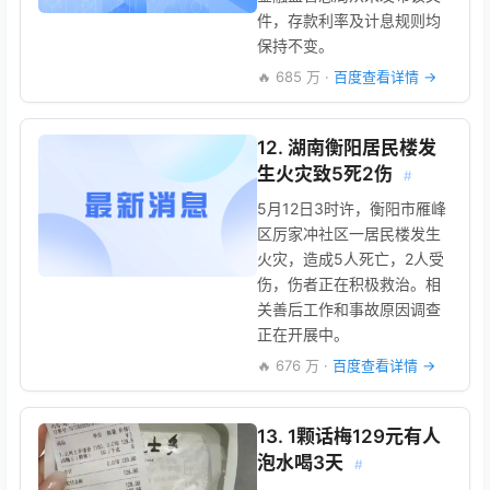
件，存款利率及计息规则均
保持不变。
🔥 685 万 ·
百度查看详情 →
12. 湖南衡阳居民楼发
生火灾致5死2伤
#
5月12日3时许，衡阳市雁峰
区厉家冲社区一居民楼发生
火灾，造成5人死亡，2人受
伤，伤者正在积极救治。相
关善后工作和事故原因调查
正在开展中。
🔥 676 万 ·
百度查看详情 →
13. 1颗话梅129元有人
泡水喝3天
#