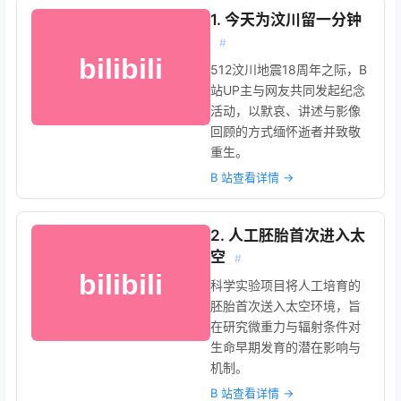
1. 今天为汶川留一分钟
#
512汶川地震18周年之际，B
站UP主与网友共同发起纪念
活动，以默哀、讲述与影像
回顾的方式缅怀逝者并致敬
重生。
B 站查看详情 →
2. 人工胚胎首次进入太
空
#
科学实验项目将人工培育的
胚胎首次送入太空环境，旨
在研究微重力与辐射条件对
生命早期发育的潜在影响与
机制。
B 站查看详情 →