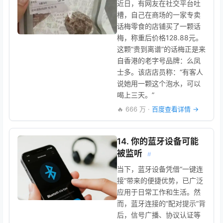
近日，有网友在社交平台吐
槽，自己在商场的一家专卖
话梅零食的店铺买了一颗话
梅，称重后价格128.88元。
这颗“贵到离谱”的话梅正是来
自香港的老字号品牌：么凤
士多。该店店员称：“有客人
说她用一颗这个泡水，可以
喝上三天。”
🔥 666 万 ·
百度查看详情 →
14. 你的蓝牙设备可能
被监听
#
当下，蓝牙设备凭借“一键连
接”带来的便捷优势，已广泛
应用于日常工作和生活。然
而，蓝牙连接的“配对提示”背
后，信号广播、协议认证等