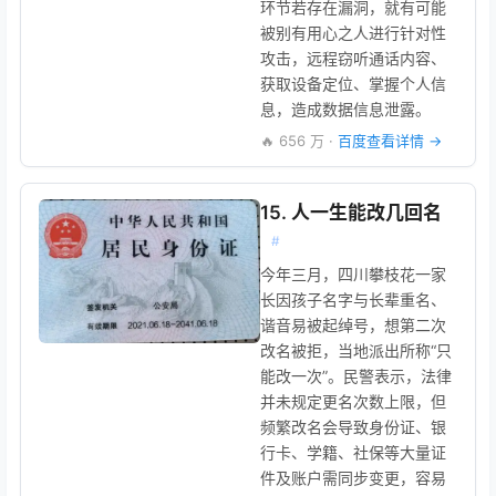
环节若存在漏洞，就有可能
被别有用心之人进行针对性
攻击，远程窃听通话内容、
获取设备定位、掌握个人信
息，造成数据信息泄露。
🔥 656 万 ·
百度查看详情 →
15. 人一生能改几回名
#
今年三月，四川攀枝花一家
长因孩子名字与长辈重名、
谐音易被起绰号，想第二次
改名被拒，当地派出所称“只
能改一次”。民警表示，法律
并未规定更名次数上限，但
频繁改名会导致身份证、银
行卡、学籍、社保等大量证
件及账户需同步变更，容易