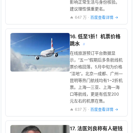
影响正常生活与身份核验。
建议理性慎重更名。
🔥 647 万 ·
百度查看详情 →
16. 低至1折！机票价格
跳水
#
在线旅游预订平台数据显
示，“五一”假期后多条航线机
票价格回落，5月中旬为价格
“洼地”。北京—成都、广州—
昆明等热门航线均有1~2折机
票。上海—三亚、上海—海
口等航线，更是有低至200
元左右的机票在售。
🔥 637 万 ·
百度查看详情 →
17. 法医刘良称有人砸钱