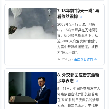
7. 18年前“惊天一跳” 再
看依然震撼
#
2008年5月12日汶川地震
中，15名空降兵在无地面引
导、标识和气象资料下，从
近5000米高空实施“盲跳”，
为震中开辟救援通道，被称
为“惊天一跳”。
🔥 724 万 ·
百度查看详情 →
8. 外交部回应普京最新
涉华表态
#
5月11日，中国外交部发言人
郭嘉昆回应俄罗斯总统普京
在“5·9”胜利日庆典后的涉华
表态。郭嘉昆表示，中俄是