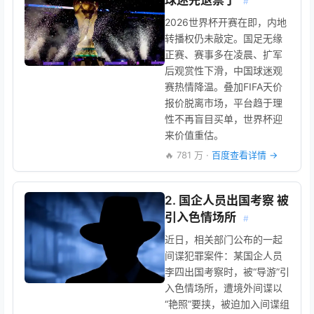
球迷先退票了
#
2026世界杯开赛在即，内地
转播权仍未敲定。国足无缘
正赛、赛事多在凌晨、扩军
后观赏性下滑，中国球迷观
赛热情降温。叠加FIFA天价
报价脱离市场，平台趋于理
性不再盲目买单，世界杯迎
来价值重估。
🔥 781 万 ·
百度查看详情 →
2. 国企人员出国考察 被
引入色情场所
#
近日，相关部门公布的一起
间谍犯罪案件：某国企人员
李四出国考察时，被“导游”引
入色情场所，遭境外间谍以
“艳照”要挟，被迫加入间谍组