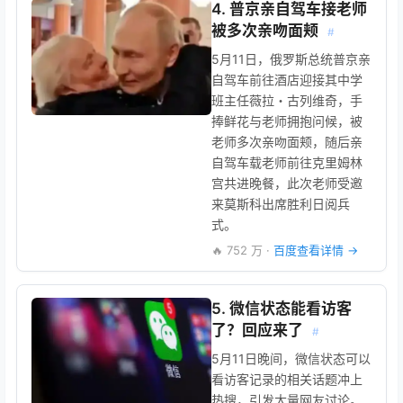
4. 普京亲自驾车接老师
被多次亲吻面颊
#
5月11日，俄罗斯总统普京亲
自驾车前往酒店迎接其中学
班主任薇拉・古列维奇，手
捧鲜花与老师拥抱问候，被
老师多次亲吻面颊，随后亲
自驾车载老师前往克里姆林
宫共进晚餐，此次老师受邀
来莫斯科出席胜利日阅兵
式。
🔥 752 万 ·
百度查看详情 →
5. 微信状态能看访客
了？回应来了
#
5月11日晚间，微信状态可以
看访客记录的相关话题冲上
热搜，引发大量网友讨论。