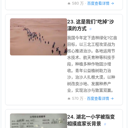
🔥 580 万 ·
百度查看详情 →
23. 这是我们“吃掉”沙
漠的方式
#
我国今年定下造林绿化1亿亩
目标，以三北工程攻坚战为
核心推进治沙。各地运用节
水技术、航天育种等科技手
段，种植多种作物固沙增
收。青年公益植树助力治
沙，治沙人扎根大漠，以种
树改良沙地、发展种养产
业，实现治沙与致富双赢。
🔥 570 万 ·
百度查看详情 →
24. 湖北一小学被指变
相摸底家长背景
#