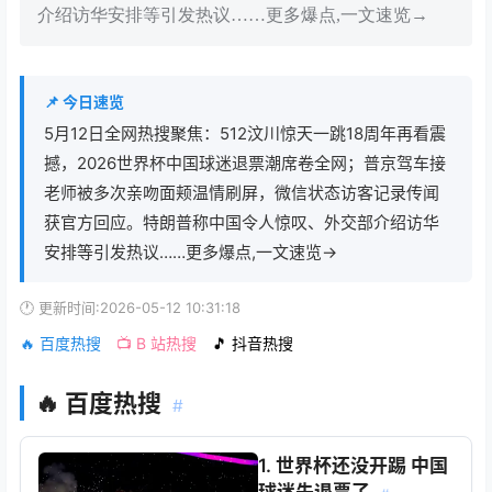
介绍访华安排等引发热议……更多爆点,一文速览→
📌 今日速览
5月12日全网热搜聚焦：512汶川惊天一跳18周年再看震
撼，2026世界杯中国球迷退票潮席卷全网；普京驾车接
老师被多次亲吻面颊温情刷屏，微信状态访客记录传闻
获官方回应。特朗普称中国令人惊叹、外交部介绍访华
安排等引发热议……更多爆点,一文速览→
🕐 更新时间:2026-05-12 10:31:18
🔥 百度热搜
📺 B 站热搜
🎵 抖音热搜
🔥 百度热搜
#
1. 世界杯还没开踢 中国