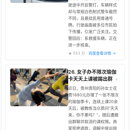
驶途中开启警灯，车辆样式
却与常规白色制式警车截然
不同，且悬挂民用普通号
牌。行驶画面被多位市民拍
下传播，引发广泛关注。交
警回应：系救援车辆，正在
进一步核查。
🔥 553 万 ·
百度查看详情 →
26. 女子办不限次瑜伽
卡天天上课被踢出群
#
近日，贵州贵阳的孙女士花
费1880元办理了一张不限次
的瑜伽季卡，连续上课20余
天后，被教练当众质问“天天
来，你不累吗？”，随后遭踢
出群聊并取消约课权限。商
家拒绝退款，调解中提出按