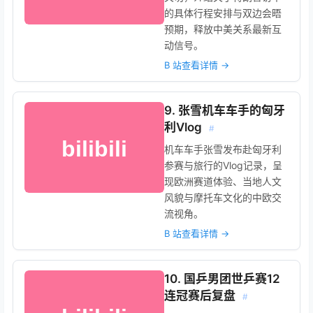
的具体行程安排与双边会晤
预期，释放中美关系最新互
动信号。
B 站查看详情 →
9. 张雪机车车手的匈牙
利Vlog
#
机车车手张雪发布赴匈牙利
参赛与旅行的Vlog记录，呈
现欧洲赛道体验、当地人文
风貌与摩托车文化的中欧交
流视角。
B 站查看详情 →
10. 国乒男团世乒赛12
连冠赛后复盘
#