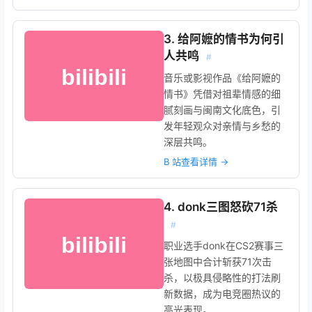
3. 给阿嬷的情书为何引
人共鸣
#
音乐或影视作品《给阿嬷的
情书》凭借对祖辈情感的细
腻刻画与闽南文化底色，引
发年轻观众对亲情与乡愁的
深层共鸣。
B 站查看详情 →
4. donk三图怒砍71杀
#
职业选手donk在CS2赛事三
张地图中合计斩获71次击
杀，以极具侵略性的打法刷
新数据，成为电竞圈热议的
高光表现。