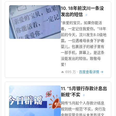
10. 18年前汶川一条没
发出的短信
#
“亲爱的宝贝，如果你能活
着，一定记住我爱你。”18年
前的今天，汶川发生8.0级地
震。一位遇难母亲身下护着
婴儿，包裹孩子的被子里有
一部手机，屏幕上，是这条
没能发出的短信。致敬母
爱！
🔥 695 万 ·
百度查看详情 →
11. “5月银行存款计息出
新规”不实
#
网传“5月起个人存款计结息
规则统一规范”不实，央行及
金融监管总局从未发布该文