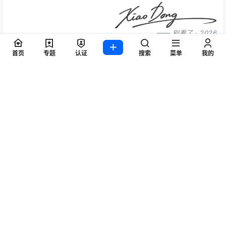
—— 别看了 · 2026
首页
专题
认证
搜索
菜单
我的
声明：
本站所有文章，如无特殊说明或标注，均为本站原创发布。
任何个人或组织，在未征得本站同意时，禁止复制、盗用、采集、
发布本站内容到任何网站、书籍等各类媒体平台。如若本站内容侵
犯了原著者的合法权益，可联系我们进行处理 邮箱
1846861578@qq.com。
0
0
海报分享
收藏
举报
技术教程
技术教程
技术教程
深入解析4层代理和7层代理的
差生文具多系列
区别:优化网络性能的关键选择
VisualStudioCode最好看的编
程字体