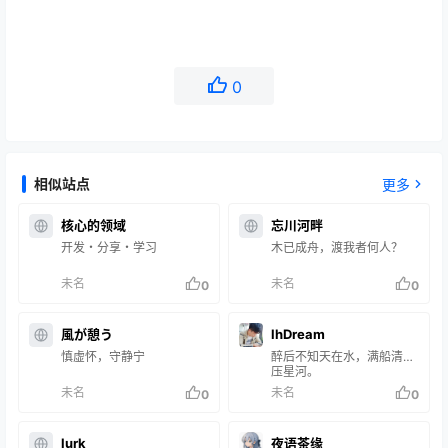
0
相似站点
更多
核心的领域
忘川河畔
开发・分享・学习
木已成舟，渡我者何人？
未名
未名
0
0
風が憩う
lhDream
慎虚怀，守静宁
醉后不知天在水，满船清梦
压星河。
未名
未名
0
0
lurk
夜语茶缘