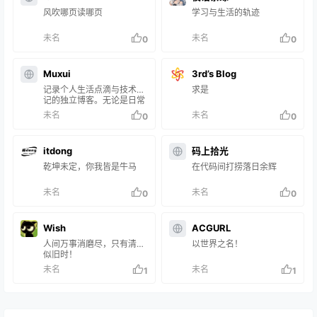
风吹哪页读哪页
学习与生活的轨迹
未名
未名
0
0
Muxui
3rd’s Blog
记录个人生活点滴与技术笔
求是
记的独立博客。无论是日常
随笔、学习心得，还是数码
未名
未名
0
0
体验与情感记录，皆在此留
下温暖印记。简单纯粹，只
为记录真实的自己。
itdong
码上拾光
乾坤未定，你我皆是牛马
在代码间打捞落日余辉
未名
未名
0
0
Wish
ACGURL
人间万事消磨尽，只有清香
以世界之名！
似旧时！
未名
未名
1
1