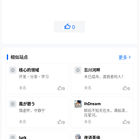
0
相似站点
更多
核心的领域
忘川河畔
开发・分享・学习
木已成舟，渡我者何人？
未名
未名
0
0
風が憩う
lhDream
慎虚怀，守静宁
醉后不知天在水，满船清梦
压星河。
未名
未名
0
0
lurk
夜语茶缘