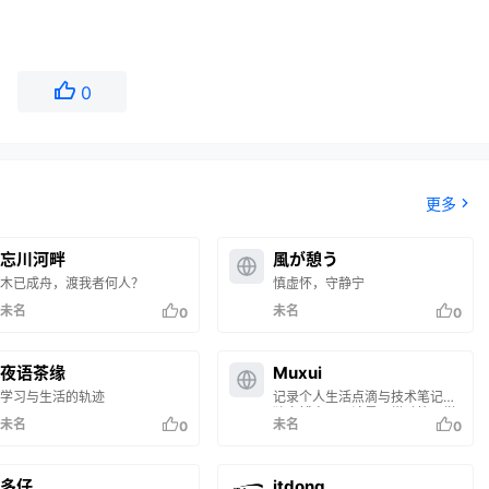
0
更多
忘川河畔
風が憩う
木已成舟，渡我者何人？
慎虚怀，守静宁
未名
未名
0
0
夜语茶缘
Muxui
学习与生活的轨迹
记录个人生活点滴与技术笔记的
独立博客。无论是日常随笔、学
未名
未名
0
0
习心得，还是数码体验与情感记
录，皆在此留下温暖印记。简单
纯粹，只为记录真实的自己。
多仔
itdong