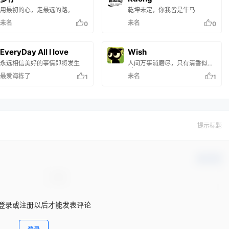
用最初的心，走最远的路。
乾坤未定，你我皆是牛马
未名
未名
0
0
EveryDay All I love
Wish
永远相信美好的事情即将发生
人间万事消磨尽，只有清香似旧
时！
最爱海栋了
未名
1
1
提示标题
确认修改
登录或注册以后才能发表评论