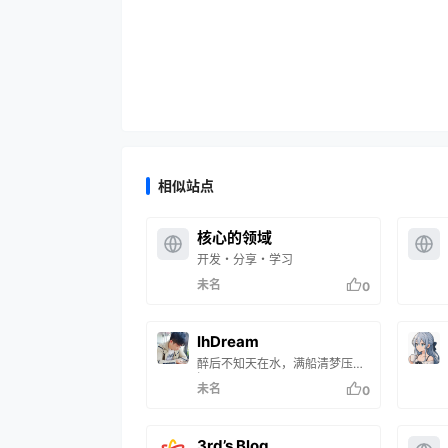
相似站点
核心的领域
开发・分享・学习
未名
0
lhDream
醉后不知天在水，满船清梦压星
河。
未名
0
3rd’s Blog