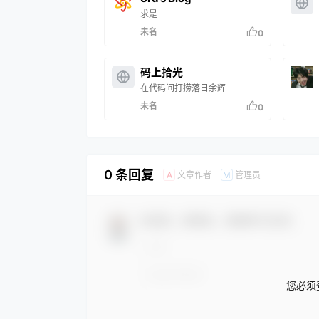
求是
未名
0
码上拾光
在代码间打捞落日余辉
未名
0
0 条回复
文章作者
管理员
A
M
欢迎您，新朋友，感谢参与互动！
您必须