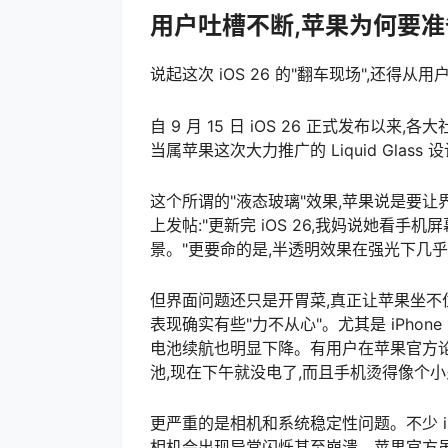
用户吐槽不断,苹果为何要准备 i
说起这次 iOS 26 的"翻车现场",还得
自 9 月 15 日 iOS 26 正式发布以来
当属苹果这次大力推广的 Liquid Glass 
这个所谓的"液态玻璃"效果,苹果说是要让界
上发帖:"更新完 iOS 26,我妈说她看
景。"更要命的是,半透明效果在强光下几乎看
但界面问题还只是开胃菜,真正让苹果坐不住的
表现确实有些"力不从心"。尤其是 iPhone 
电池续航也明显下降。有用户在苹果官方论坛发帖:
池,现在下午就没电了,而且手机烫得像个小
更严重的是相机和系统稳定性问题。不少 iPhone
相机会出现异常闪烁甚至崩溃。苹果官方虽然