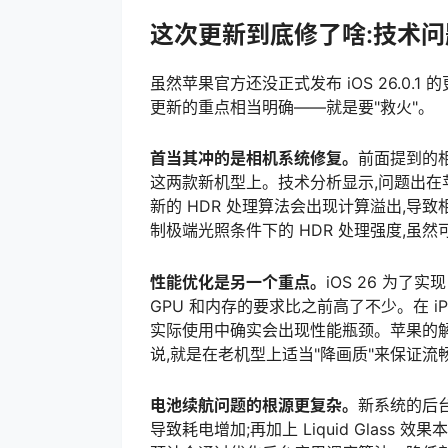
这次更新到底修了啥:技术
虽然苹果官方还没正式发布 iOS 26.0.
更新的重点相当明确——就是要"救火"。
首当其冲的是相机系统修复。
前面提到的相机闪
这两款新机型上。技术分析显示,问题出在苹
新的 HDR 处理算法会出现计算溢出,
制极端光照条件下的 HDR 处理强度,虽
性能优化是另一个重点。
iOS 26 为了实
GPU 和内存的要求比之前高了不少。在 iPh
实际使用中确实会出现性能瓶颈。苹果的
说,就是在老机型上适当"降画质"来保证流
电池续航问题的根源更复杂。
新系统的后
导致耗电增加;再加上 Liquid Glass 效