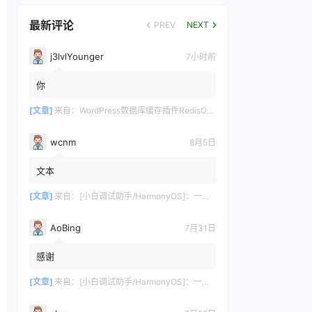
最新评论
PREV
NEXT
j3lvlYounger
7小时前
你
[文章]
来自：
WordPress数据库缓存插件RedisObjectCachePro破解版
wcnm
8月5日
文本
[文章]
来自：
[小白调试助手/HarmonyOS]：一键自动化安装/部署工具，告别繁琐配置
AoBing
7月31日
感谢
[文章]
来自：
[小白调试助手/HarmonyOS]：一键自动化安装/部署工具，告别繁琐配置