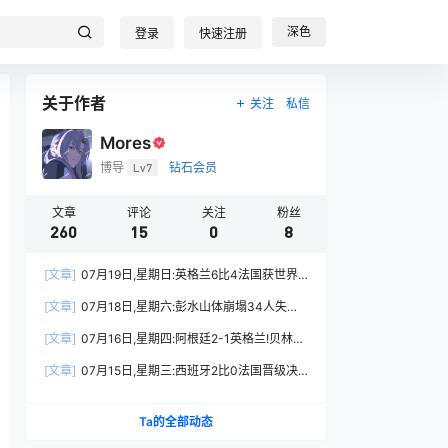
深色
登录
快速注册
关于作者
关注
私信
Mores
博导
Lv7
钻石会员
文章
评论
关注
粉丝
260
15
0
8
[文章]
07月19日,星期日:英格兰6比4法国获世界
杯季军!姆巴佩22球登顶射手王!高考估分715造谣
[文章]
07月18日,星期六:彭水山体崩塌34人失联!
被查?
伊朗导弹打击美舰!英钢企国有化12亿清零?上海AI
[文章]
07月16日,星期四:阿根廷2-1英格兰!贝林厄
大会开幕
姆暴怒!二季度GDP增4.3%(?功夫女足换片源)
[文章]
07月15日,星期三:西班牙2比0法国晋级决
赛!姆巴佩揽责!今日入伏40天?霍尔木兹海峡交火
Ta的全部动态