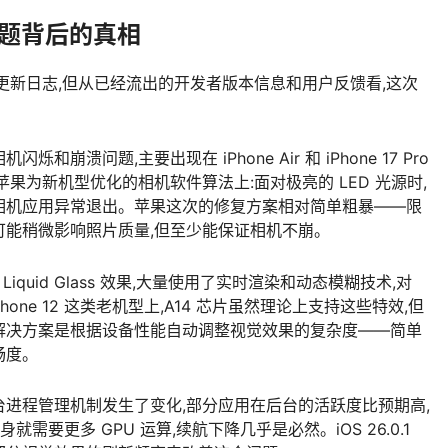
问题背后的真相
1 的更新日志,但从已经流出的开发者版本信息和用户反馈看,这次
烁和崩溃问题,主要出现在 iPhone Air 和 iPhone 17 Pro
果为新机型优化的相机软件算法上:面对极亮的 LED 光源时,
导致相机应用异常退出。苹果这次的修复方案相对简单粗暴——限
然可能稍微影响照片质量,但至少能保证相机不崩。
现 Liquid Glass 效果,大量使用了实时渲染和动态模糊技术,对
one 12 这类老机型上,A14 芯片虽然理论上支持这些特效,但
解决方案是根据设备性能自动调整视觉效果的复杂度——简单
畅度。
台进程管理机制发生了变化,部分应用在后台的活跃度比预期高,
果本身就需要更多 GPU 运算,续航下降几乎是必然。iOS 26.0.1