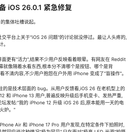
OS 26.0.1 紧急修复
从用户的集体吐槽说起。
,各大社交平台上关于"iOS 26 问题"的讨论就没停过。最让人头疼的,
设计。
面更有"活力",结果不少用户反映看着眼晕。有网友在 Reddit
手机屏幕就像隔着水看东西,根本分不清哪个是按钮、哪个是背
不清内容,不少用户抱怨在户外用 iPhone 变成了"盲操作"。
是技术层面的 bug。从用户反馈看,iOS 26 在老机型上的
12 和 iPhone 13 用户,普遍反映升级后手机变卡、发热严重,
"我的 iPhone 12 升级 iOS 26 后,原本能用一天的电
火炉。"
 Air 和 iPhone 17 Pro 用户发现,在特定条件下拍照时,
回应说这种情况"极为罕见",只在面对"极亮 LED 光源"拍摄