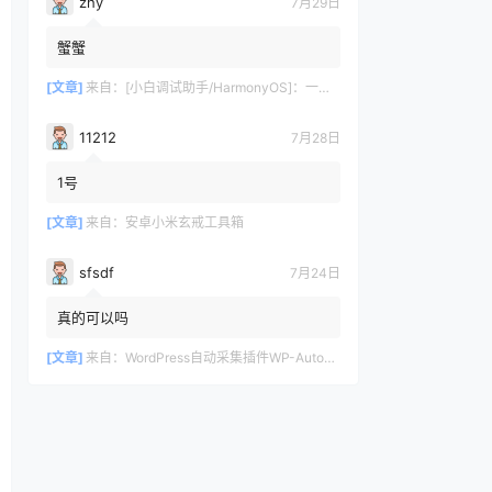
zhy
7月29日
蟹蟹
[文章]
来自：
[小白调试助手/HarmonyOS]：一键自动化安装/部署工具，告别繁琐配置
11212
7月28日
1号
[文章]
来自：
安卓小米玄戒工具箱
sfsdf
7月24日
真的可以吗
[文章]
来自：
WordPress自动采集插件WP-AutoPostPro 汉化版 V3.6.2