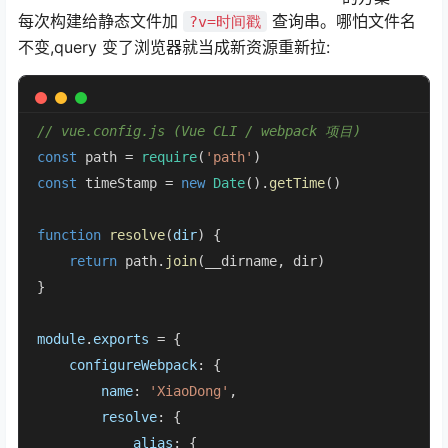
每次构建给静态文件加
查询串。哪怕文件名
?v=时间戳
不变,query 变了浏览器就当成新资源重新拉:
// vue.config.js (Vue CLI / webpack 项目)
const
 path = 
require
(
'path'
const
 timeStamp = 
new
Date
().
getTime
()

function
resolve
(
dir
) {

return
 path.
join
(__dirname, dir)

}

module
.
exports
 = {

configureWebpack
: {

name
: 
'XiaoDong'
,

resolve
: {

alias
: {
