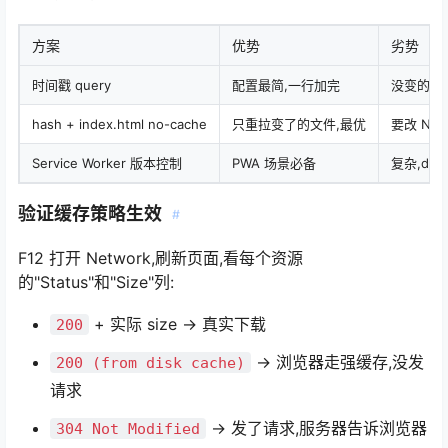
方案
优势
劣势
时间戳 query
配置最简,一行加完
没变的文
hash + index.html no-cache
只重拉变了的文件,最优
要改 Ngi
Service Worker 版本控制
PWA 场景必备
复杂,deb
验证缓存策略生效
#
F12 打开 Network,刷新页面,看每个资源
的"Status"和"Size"列:
+ 实际 size → 真实下载
200
→ 浏览器走强缓存,没发
200 (from disk cache)
请求
→ 发了请求,服务器告诉浏览器
304 Not Modified