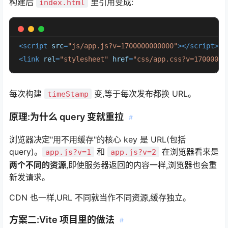
构建后
里引用变成:
index.html
<
script
src
=
"js/app.js?v=1700000000000"
>
</
script
>
<
link
rel
=
"stylesheet"
href
=
"css/app.css?v=17000000
每次构建
变,等于每次发布都换 URL。
timeStamp
原理:为什么 query 变就重拉
#
浏览器决定"用不用缓存"的核心 key 是 URL(包括
query)。
和
在浏览器看来是
app.js?v=1
app.js?v=2
两个不同的资源
,即使服务器返回的内容一样,浏览器也会重
新发请求。
CDN 也一样,URL 不同就当作不同资源,缓存独立。
方案二:Vite 项目里的做法
#