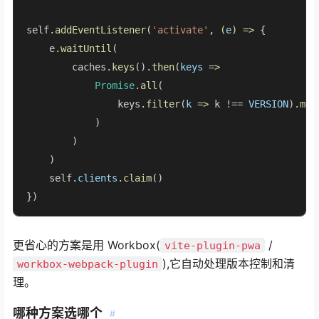
self.
addEventListener
(
'activate'
, 
(
e
) =>
 {

    e.
waitUntil
(

        caches.
keys
().
then
(
keys
 =>
Promise
.
all
(

                keys.
filter
(
k
 =>
 k !== 
VERSION
).
map
            )

        )

    )

    self.
clients
.
claim
()

})
更省心的方案是用 Workbox(
/
vite-plugin-pwa
),它自动处理版本控制和清
workbox-webpack-plugin
理。
哪种方案选哪个
#