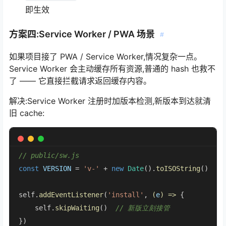
即生效
方案四:Service Worker / PWA 场景
#
如果项目接了 PWA / Service Worker,情况复杂一点。
Service Worker 会主动缓存所有资源,普通的 hash 也救不
了 —— 它直接拦截请求返回缓存内容。
解决:Service Worker 注册时加版本检测,新版本到达就清
旧 cache:
// public/sw.js
const
VERSION
 = 
'v-'
 + 
new
Date
().
toISOString
()  
/
self.
addEventListener
(
'install'
, 
(
e
) =>
 {

    self.
skipWaiting
()  
// 新版立刻接管
})
