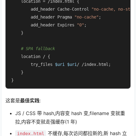
    location = /index.html {

        add_header Cache-Control 
"no-cache, no-stor
        add_header Pragma 
"no-cache"
;

        add_header Expires 
"0"
;

    }

# SPA fallback
    location / {

        try_files 
$uri
$uri
/ /index.html;

    }

}
这套是
最佳实践
:
JS / CSS 带 hash,内容变 hash 变,filename 变就重
拉,内容不变就走强缓存(1 年)
不缓存,每次访问都拉新的,新 hash 立
index.html