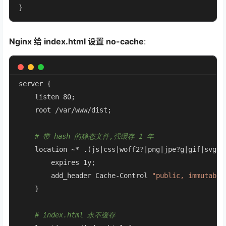
}
Nginx 给 index.html 设置 no-cache
:
server {

    listen 80;

    root /var/www/dist;

# 带 hash 的静态文件,强缓存 1 年
    location ~* .(js|css|woff2?|png|jpe?g|gif|svg|ic
        expires 1y;

        add_header Cache-Control 
"public, immutable
    }

# index.html 永不缓存