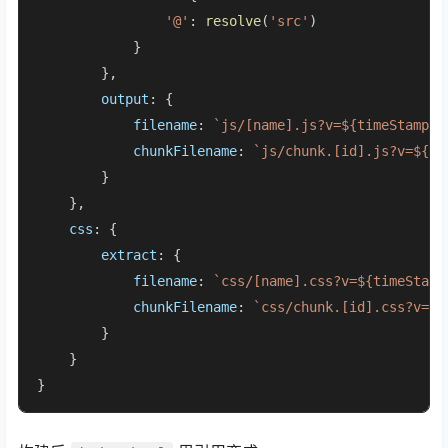
'@'
: 
resolve
(
'src'
)

            }

        },

output
: {

filename
: 
`js/[name].js?v=
${timeStamp}
`
chunkFilename
: 
`js/chunk.[id].js?v=
${ti
        }

    },

css
: {

extract
: {

filename
: 
`css/[name].css?v=
${timeStamp
chunkFilename
: 
`css/chunk.[id].css?v=
${
        }

    }

}