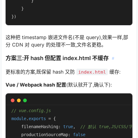
        }

    }

})
这种把 timestamp 嵌进文件名(不是 query),效果一样,部
分 CDN 对 query 的处理不一致,文件名更稳。
方案三:开 hash 但配置 index.html 不缓存
#
更标准的方案,既保留 hash 又防
缓存:
index.html
Vue / Webpack hash 配置
(默认就开了,确认下):
// vue.config.js
module
.
exports
 = {

    filenameHashing: 
true
,  
// 默认 true,JS/CSS/字体
    productionSourceMap: 
false