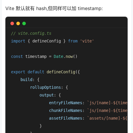
Vite 默认就有 hash,但同样可以加 timestamp:
// vite.config.ts
import
 { defineConfig } 
from
'vite'
const
 timestamp = 
Date
.
now
()

export
default
defineConfig
({

build
: {

rollupOptions
: {

output
: {

entryFileNames
: 
`js/[name]-
${timest
chunkFileNames
: 
`js/[name]-
${timest
assetFileNames
: 
`assets/[name]-
${ti
            }
