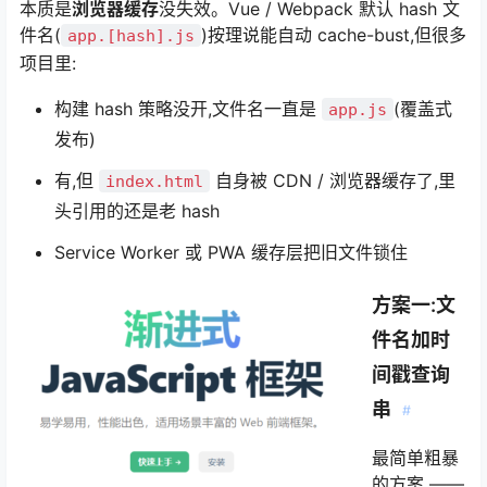
本质是
浏览器缓存
没失效。Vue / Webpack 默认 hash 文
件名(
)按理说能自动 cache-bust,但很多
app.[hash].js
项目里:
构建 hash 策略没开,文件名一直是
(覆盖式
app.js
发布)
有,但
自身被 CDN / 浏览器缓存了,里
index.html
头引用的还是老 hash
Service Worker 或 PWA 缓存层把旧文件锁住
方案一:文
件名加时
间戳查询
串
#
最简单粗暴
的方案 ——