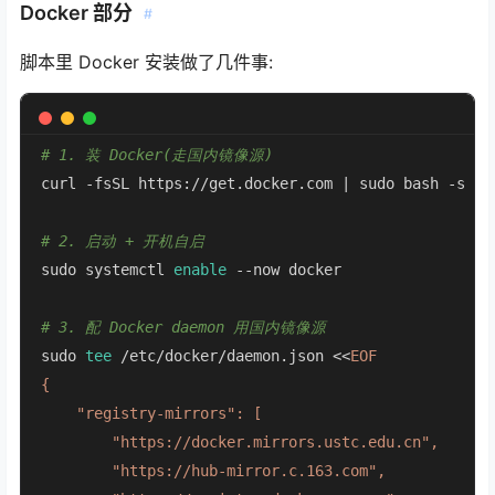
Docker 部分
#
脚本里 Docker 安装做了几件事:
# 1. 装 Docker(走国内镜像源)
curl -fsSL https://get.docker.com | sudo bash -s doc
# 2. 启动 + 开机自启
sudo systemctl 
enable
 --now docker

# 3. 配 Docker daemon 用国内镜像源
sudo 
tee
 /etc/docker/daemon.json <<
EOF

{

    "registry-mirrors": [

        "https://docker.mirrors.ustc.edu.cn",

        "https://hub-mirror.c.163.com",
