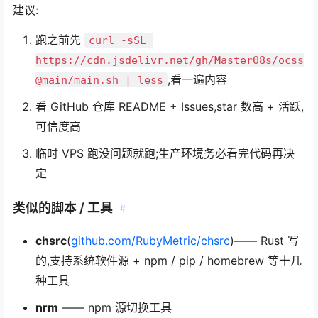
建议:
跑之前先
curl -sSL 
https://cdn.jsdelivr.net/gh/Master08s/ocss
,看一遍内容
@main/main.sh | less
看 GitHub 仓库 README + Issues,star 数高 + 活跃,
可信度高
临时 VPS 跑没问题就跑;生产环境务必看完代码再决
定
类似的脚本 / 工具
#
chsrc
(
github.com/RubyMetric/chsrc
)—— Rust 写
的,支持系统软件源 + npm / pip / homebrew 等十几
种工具
nrm
—— npm 源切换工具