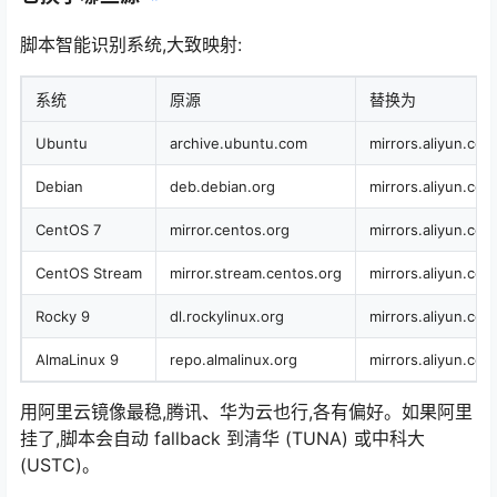
脚本智能识别系统,大致映射:
系统
原源
替换为
Ubuntu
archive.ubuntu.com
mirrors.aliyun.co
Debian
deb.debian.org
mirrors.aliyun.co
CentOS 7
mirror.centos.org
mirrors.aliyun.co
CentOS Stream
mirror.stream.centos.org
mirrors.aliyun.co
Rocky 9
dl.rockylinux.org
mirrors.aliyun.com
AlmaLinux 9
repo.almalinux.org
mirrors.aliyun.com
用阿里云镜像最稳,腾讯、华为云也行,各有偏好。如果阿里
挂了,脚本会自动 fallback 到清华 (TUNA) 或中科大
(USTC)。