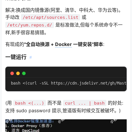
解决:换成国内镜像源(阿里、清华、中科大、华为云等)。
手动改
或
/etc/apt/sources.list
是标准做法,但每个系统命令不一
/etc/yum.repos.d/
样,新手很容易搞错。
有现成的
"全自动换源 +
Docker
一键安装"脚本
:
一键运行
#
bash <(curl -sSL https://cdn.jsdelivr.net/gh/Master
(用
而不是
的好处:
bash <(...)
curl ... | bash
支持 sudo password 提示,管道版有时候交互被破坏。)